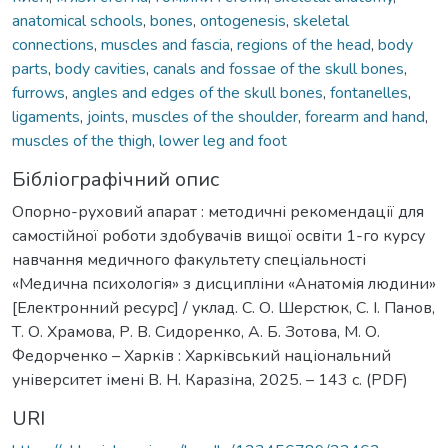
anatomical schools
,
bones
,
ontogenesis
,
skeletal
connections
,
muscles and fascia
,
regions of the head
,
body
parts
,
body cavities
,
canals and fossae of the skull bones
,
furrows
,
angles and edges of the skull bones
,
fontanelles
,
ligaments
,
joints
,
muscles of the shoulder
,
forearm and hand
,
muscles of the thigh
,
lower leg and foot
Бібліографічний опис
Опорно-руховий апарат : методичні рекомендації для
самостійної роботи здобувачів вищої освіти 1-го курсу
навчання медичного факультету спеціальності
«Медична психологія» з дисципліни «Анатомія людини»
[Електронний ресурс] / уклад. С. О. Шерстюк, С. І. Панов,
Т. О. Храмова, Р. В. Сидоренко, А. Б. Зотова, М. О.
Федорченко – Харків : Харківський національний
університет імені В. Н. Каразіна, 2025. – 143 с. (PDF)
URI