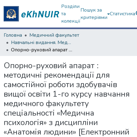
Розділи
Пошук за
та
Статистика
критеріями
колекції
Головна
Медичний факультет
Навчальні видання. Медичний факультет
Опорно-руховий апарат : методичні рекомендації для самостійної роботи здобувачів вищої освіти 1-го курсу навчання медичного факультету спеціальності «Медична психологія» з дисципліни «Анатомія людини» [Електронний ресурс]
Опорно-руховий апарат :
методичні рекомендації для
самостійної роботи здобувачів
вищої освіти 1-го курсу навчання
медичного факультету
спеціальності «Медична
психологія» з дисципліни
«Анатомія людини» [Електронний