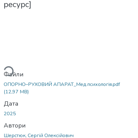
ресурс]
ажиться...
Файли
ОПОРНО–РУХОВИЙ АПАРАТ_Мед.психологія.pdf
(12,97 MB)
Дата
2025
Автори
Шерстюк, Сергій Олексійович