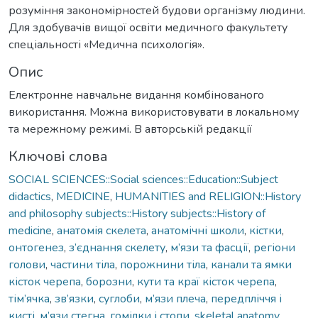
розуміння закономірностей будови організму людини.
Для здобувачів вищої освіти медичного факультету
спеціальності «Медична психологія».
Опис
Електронне навчальне видання комбінованого
використання. Можна використовувати в локальному
та мережному режимі. В авторській редакції
Ключові слова
SOCIAL SCIENCES::Social sciences::Education::Subject
didactics
,
MEDICINE
,
HUMANITIES and RELIGION::History
and philosophy subjects::History subjects::History of
medicine
,
анатомія скелета
,
анатомічні школи
,
кістки
,
онтогенез
,
з’єднання скелету
,
м’язи та фасції
,
регіони
голови
,
частини тіла
,
порожнини тіла
,
канали та ямки
кісток черепа
,
борозни
,
кути та краї кісток черепа
,
тім’ячка
,
зв’язки
,
суглоби
,
м’язи плеча
,
передпліччя і
кисті
,
м’язи стегна
,
гомілки і стопи
,
skeletal anatomy
,