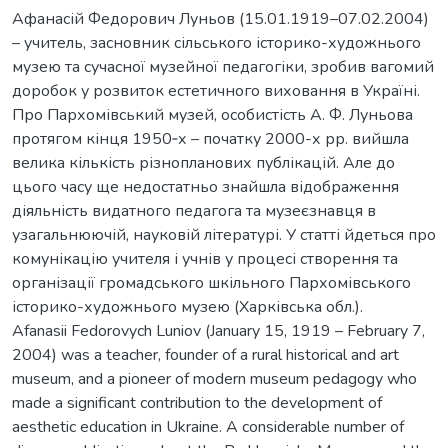
Афанасій Федорович Луньов (15.01.1919–07.02.2004)
– учитель, засновник сільського історико-художнього
музею та сучасної музейної педагогіки, зробив вагомий
доробок у розвиток естетичного виховання в Україні.
Про Пархомівський музей, особистість А. Ф. Луньова
протягом кінця 1950‑х – початку 2000-х рр. вийшла
велика кількість різнопланових публікацій. Але до
цього часу ще недостатньо знайшла відображення
діяльність видатного педагога та музеєзнавця в
узагальнюючій, науковій літературі. У статті йдеться про
комунікацію учителя і учнів у процесі створення та
організації громадського шкільного Пархомівського
історико-художнього музею (Харківська обл.).
Afanasii Fedorovych Luniov (January 15, 1919 – February 7,
2004) was a teacher, founder of a rural historical and art
museum, and a pioneer of modern museum pedagogy who
made a significant contribution to the development of
aesthetic education in Ukraine. A considerable number of