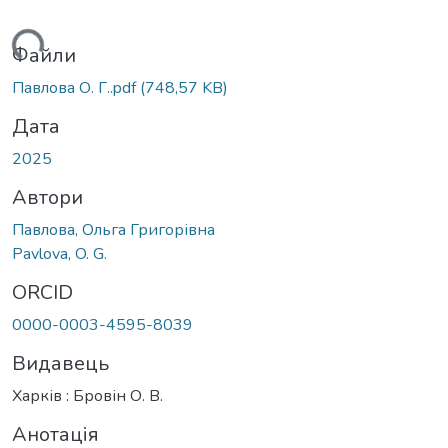
ться...
Файли
Павлова О. Г..pdf
(748,57 KB)
Дата
2025
Автори
Павлова, Ольга Григорівна
Pavlova, O. G.
ORCID
0000-0003-4595-8039
Видавець
Харків : Бровін О. В.
Анотація