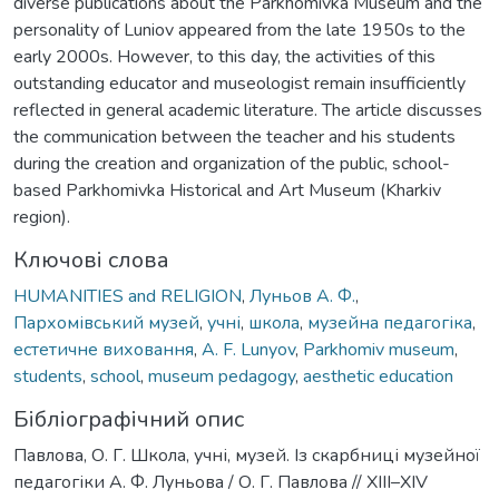
diverse publications about the Parkhomivka Museum and the
personality of Luniov appeared from the late 1950s to the
early 2000s. However, to this day, the activities of this
outstanding educator and museologist remain insufficiently
reflected in general academic literature. The article discusses
the communication between the teacher and his students
during the creation and organization of the public, school-
based Parkhomivka Historical and Art Museum (Kharkiv
region).
Ключові слова
HUMANITIES and RELIGION
,
Луньов А. Ф.
,
Пархомівський музей
,
учні
,
школа
,
музейна педагогіка
,
естетичне виховання
,
A. F. Lunyov
,
Parkhomiv museum
,
students
,
school
,
museum pedagogy
,
aesthetic education
Бібліографічний опис
Павлова, О. Г. Школа, учні, музей. Із скарбниці музейної
педагогіки А. Ф. Луньова / О. Г. Павлова // ХІІІ–XIV