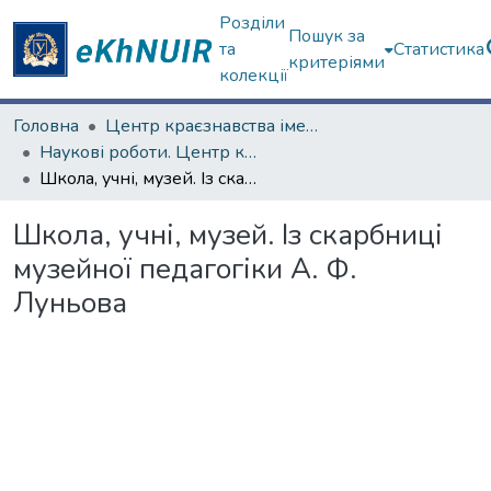
Розділи
Пошук за
та
Статистика
критеріями
колекції
Головна
Центр краєзнавства імені академіка П.Т. Тронька
Наукові роботи. Центр краєзнавства
Школа, учні, музей. Із скарбниці музейної педагогіки А. Ф. Луньова
Школа, учні, музей. Із скарбниці
музейної педагогіки А. Ф.
Луньова