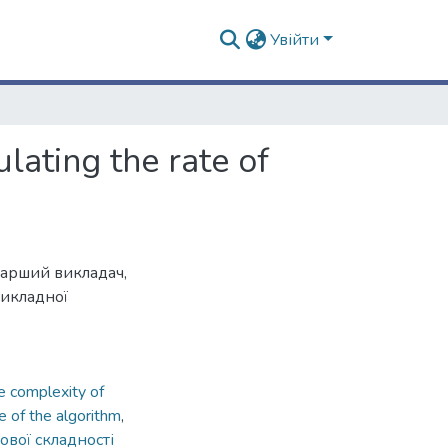
Увійти
lating the rate of
тарший викладач,
рикладної
e complexity of
e of the algorithm
,
сової складності