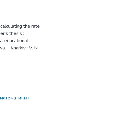
calculating the rate
r’s thesis :
 : educational
а. – Kharkiv : V. N.
 математики і