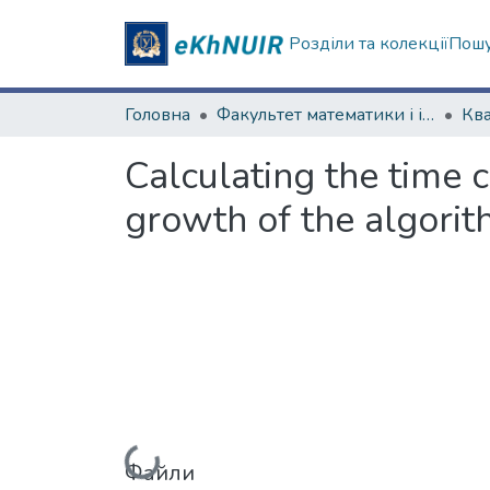
Розділи та колекції
Пошу
Головна
Факультет математики і інформатики
Calculating the time c
growth of the algorit
Вантажиться...
Файли