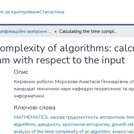
к за критеріями
Статистика
Кваліфікаційні випускні роботи магістрів. Факультет математики і інформатики
Calculating the time complexity of algorithms: calculating the rate of growth of the algorithm with respect to the input
omplexity of algorithms: calcu
hm with respect to the input
Опис
Керівник роботи: Морозова Анастасія Геннадіївна, с
кандидат технічних наук кафедри теоретичної та п
інформатики
Ключові слова
MATHEMATICS
,
часова трудомісткість алгоритмів
,
tim
algorithms
,
швидкість зростання алгоритму
,
growth rat
analysis of the time complexity of an algorithm
,
аналіз ча