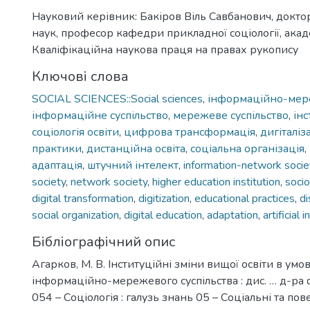
Науковий керівник: Бакіров Віль Савбанович, докто
наук, професор кафедри прикладної соціології, ака
Кваліфікаційна наукова праця на правах рукопису
Ключові слова
SOCIAL SCIENCES::Social sciences
,
інформаційно-мере
інформаційне суспільство
,
мережеве суспільство
,
інс
соціологія освіти
,
цифрова трансформація
,
дигіталіз
практики
,
дистанційна освіта
,
соціальна організація
,
адаптація
,
штучний інтелект
,
information-network socie
society
,
network society
,
higher education institution
,
socio
digital transformation
,
digitization
,
educational practices
,
di
social organization
,
digital education
,
adaptation
,
artificial 
Бібліографічний опис
Агарков, М. В. Інституційні зміни вищої освіти в ум
інформаційно-мережевого суспільства : дис. … д-ра ф
054 – Соціологія : галузь знань 05 – Соціальні та пов