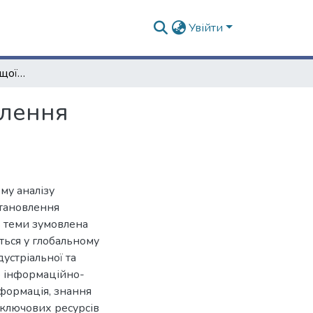
Увійти
Інституційні зміни вищої освіти в умовах становлення інформаційно-мережевого суспільства
влення
му аналізу
становлення
ь теми зумовлена
ься у глобальному
дустріальної та
до інформаційно-
нформація, знання
 ключових ресурсів