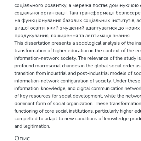
соціального розвитку, а мережа постає домінуючо
соціальної організації. Такі трансформації безпосе
на функціонування базових соціальних інститутів, з
вищої освіти, який змушений адаптуватися до нових
продукування, поширення та легітимації знання.
This dissertation presents a sociological analysis of the ins
transformation of higher education in the context of the 
information-network society. The relevance of the study 
profound macrosocial changes in the global social order a
transition from industrial and post-industrial models of soc
information-network configuration of society. Under these 
information, knowledge, and digital communication networ
of key resources for social development, while the netw
dominant form of social organization. These transformations
functioning of core social institutions, particularly higher ed
compelled to adapt to new conditions of knowledge produc
and legitimation.
Опис