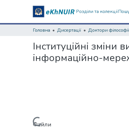
Розділи та колекції
Пошу
Головна
Дисертації
Доктори філософі
Інституційні зміни 
інформаційно-мереж
Вантажиться...
Файли