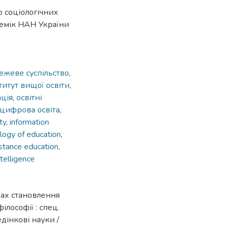
р соціологічних
демік НАН України
жеве суспільство
,
титут вищої освіти
,
ація
,
освітні
цифрова освіта
,
ty
,
information
logy of education
,
stance education
,
intelligence
овах становлення
ілософії : спец.
едінкові науки /