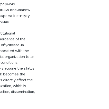
ю формою
редньо впливають
окрема інституту
 умов
titutional
emergence of the
is обусловлена
ssociated with the
ial organization to an
conditions,
ks acquire the status
ork becomes the
 directly affect the
ucation, which is
tion, dissemination,