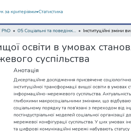
к за критеріями
Статистика
ї PhD
05 Соціальні та поведінкові науки
вищої освіти в умовах стано
евого суспільства
Анотація
Дисертаційне дослідження присвячене соціологічно
інституційної трансформації вищої освіти в умовах 
інформаційно-мережевого суспільства. Актуальніст
глибокими макросоціальними змінами, що відбувают
соціальному порядку та пов’язані з переходом від ін
постіндустріальної моделей соціальної організації 
мережевої конфігурації суспільства. У цих умовах і
та цифрові комунікаційні мережі набувають статусу