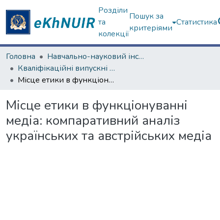
Розділи
Пошук за
та
Статистика
критеріями
колекції
Головна
Навчально-науковий інститут соціології та медіакомунікацій
Кваліфікаційні випускні роботи бакалаврів. Навчально-науковий інститут соціології та медіакомунікацій
Місце етики в функціонуванні медіа: компаративний аналіз українських та австрійських медіа
Місце етики в функціонуванні
медіа: компаративний аналіз
українських та австрійських медіа