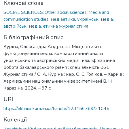
Ключові слова
SOCIAL SCIENCES::Other social sciences::Media and
communication studies
,
медіаетика
,
українські медіа
,
австрійські медіа
,
етична журналістика
Бібліографічний опис
Куріна, Олександра Андріївна. Місце етики в
функціонуванні медіа: компаративний аналіз
українських та австрійських медіа : кваліфікаційна
робота бакалаврського рівня : спеціальність 061
Журналістика / О. А. Куріна ; кер. О. С. Голіков. – Харків :
Харківський національний університет імені В. Н.
Каразіна, 2024. – 97 с.
URI
https://ekhnuir.karazin.ua/handle/123456789/21045
Колекції
Кваліфікаційні випускні роботи бакалаврів. Навчально-