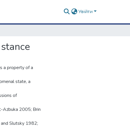
Увійти
 stance
s a property of a
nomenal state, a
ussions of
rt-Azbuka 2005; Brin
 and Slutsky 1982;