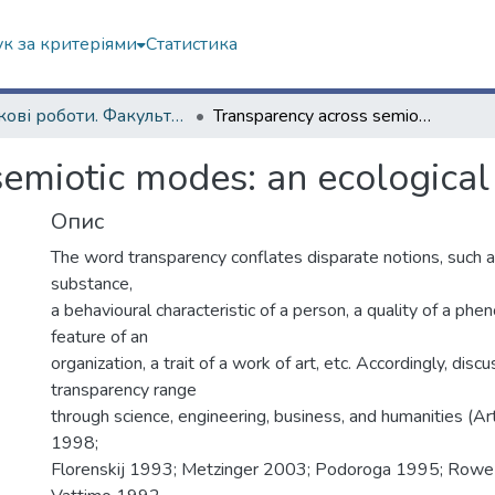
к за критеріями
Статистика
Наукові роботи. Факультет іноземних мов
Transparency across semiotic modes: an ecological stance
emiotic modes: an ecological
Опис
The word transparency conflates disparate notions, such a
substance,
a behavioural characteristic of a person, a quality of a phe
feature of an
organization, a trait of a work of art, etc. Accordingly, disc
transparency range
through science, engineering, business, and humanities (A
1998;
Florenskij 1993; Metzinger 2003; Podoroga 1995; Rowe