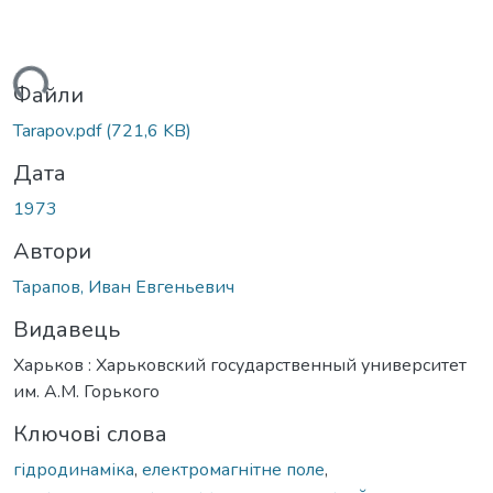
иться...
Файли
Tarapov.pdf
(721,6 KB)
Дата
1973
Автори
Тарапов, Иван Евгеньевич
Видавець
Харьков : Харьковский государственный университет
им. А.М. Горького
Ключові слова
гідродинаміка
,
електромагнітне поле
,