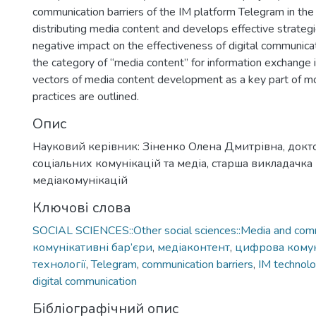
communication barriers of the IM platform Telegram in the
distributing media content and develops effective strategie
negative impact on the effectiveness of digital communica
the category of “media content” for information exchange 
vectors of media content development as a key part of 
practices are outlined.
Опис
Науковий керівник: Зіненко Олена Дмитрівна, докто
соціальних комунікацій та медіа, старша викладачк
медіакомунікацій
Ключові слова
SOCIAL SCIENCES::Other social sciences::Media and comm
комунікативні бар’єри
,
медіаконтент
,
цифрова комун
технології
,
Telegram
,
communication barriers
,
IM technolo
digital communication
Бібліографічний опис