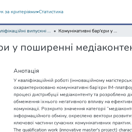
к за критеріями
Статистика
Кваліфікаційні випускні роботи магістрів. Навчально-науковий інститут соціології та медіакомунікацій
Комунікативні бар'єри у поширенні медіаконтенту IM-платформ на прикладі Telegram
єри у поширенні медіаконте
Анотація
У кваліфікаційній роботі (інноваційному магістерськ
охарактеризовано комунікативні бар’єри IM-платфо
процесі дистрибуції медіаконтенту та розроблено діє
обмеження їхнього негативного впливу на ефектив
комунікації. Розкрито значення категорії “медіаконт
інформаційного обміну, окреслено вектори розвитк
ключової частини сучасних комунікативних практик.
The qualification work (innovative master's project) charac