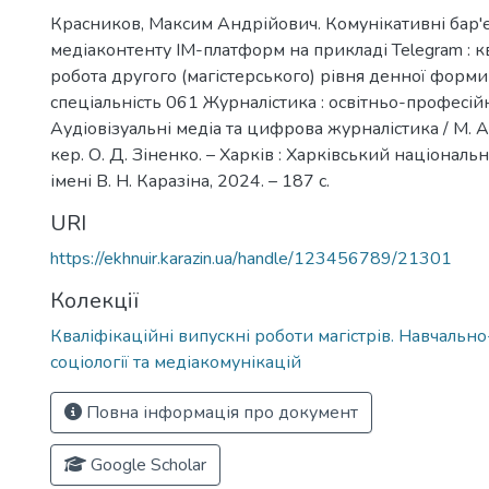
Красников, Максим Андрійович. Комунікативні бар'
медіаконтенту IM-платформ на прикладі Telegram : к
робота другого (магістерського) рівня денної форми
спеціальність 061 Журналістика : освітньо-професі
Аудіовізуальні медіа та цифрова журналістика / М. А.
кер. О. Д. Зіненко. – Харків : Харківський національ
імені В. Н. Каразіна, 2024. – 187 с.
URI
https://ekhnuir.karazin.ua/handle/123456789/21301
Колекції
Кваліфікаційні випускні роботи магістрів. Навчальн
соціології та медіакомунікацій
Повна інформація про документ
Google Scholar