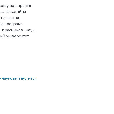
єри у поширенні
валіфікаційна
 навчання :
йна програма
 Красников ; наук.
ний університет
о-науковий інститут