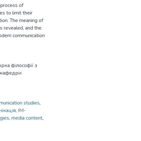
 process of
s to limit their
tion. The meaning of
is revealed, and the
modern communication
рка філософії з
а кафедри
unication studies
,
ікація
,
IM-
gies
,
media content
,