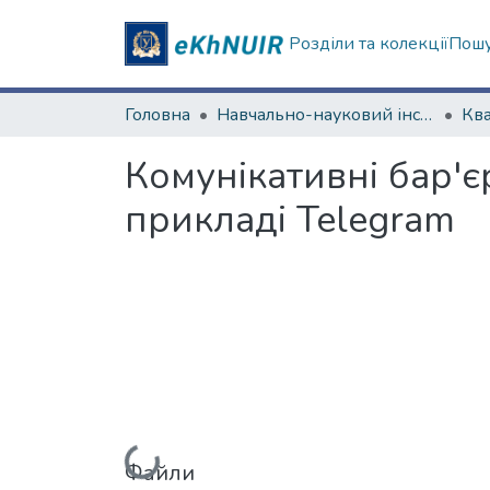
Розділи та колекції
Пошу
Головна
Навчально-науковий інститут соціології та медіакомунікацій
Комунікативні бар'
прикладі Telegram
Файли