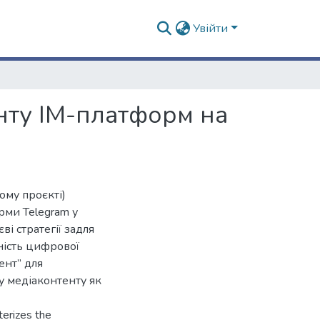
Увійти
нту IM-платформ на
ому проєкті)
рми Telegram у
ві стратегії задля
ність цифрової
ент” для
у медіаконтенту як
terizes the