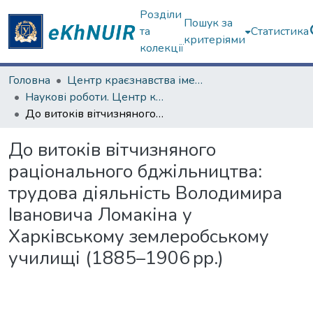
Розділи
Пошук за
та
Статистика
критеріями
колекції
Головна
Центр краєзнавства імені академіка П.Т. Тронька
Наукові роботи. Центр краєзнавства
До витоків вітчизняного раціонального бджільництва: трудова діяльність Володимира Івановича Ломакіна у Харківському землеробському училищі (1885–1906 рр.)
До витоків вітчизняного
раціонального бджільництва:
трудова діяльність Володимира
Івановича Ломакіна у
Харківському землеробському
училищі (1885–1906 рр.)