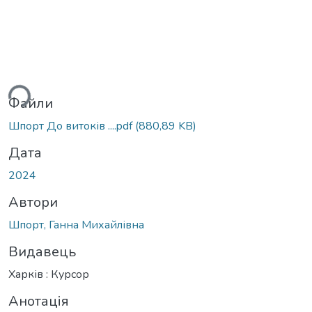
ься...
Файли
Шпорт До витоків ....pdf
(880,89 KB)
Дата
2024
Автори
Шпорт, Ганна Михайлівна
Видавець
Харків : Курсор
Анотація