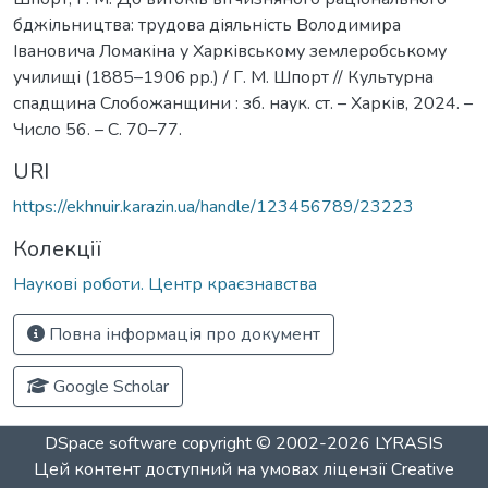
бджільництва: трудова діяльність Володимира
Івановича Ломакіна у Харківському землеробському
училищі (1885–1906 рр.) / Г. М. Шпорт // Культурна
спадщина Слобожанщини : зб. наук. ст. – Харків, 2024. –
Число 56. – С. 70–77.
URI
https://ekhnuir.karazin.ua/handle/123456789/23223
Колекції
Наукові роботи. Центр краєзнавства
Повна інформація про документ
Google Scholar
DSpace software
copyright © 2002-2026
LYRASIS
Цей контент доступний на умовах ліцензії
Creative