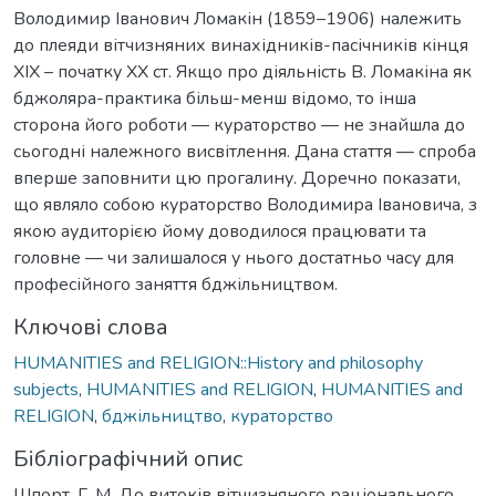
Володимир Іванович Ломакін (1859–1906) належить
до плеяди вітчизняних винахідників-пасічників кінця
ХІХ – початку ХХ ст. Якщо про діяльність В. Ломакіна як
бджоляра-практика більш-менш відомо, то інша
сторона його роботи — кураторство — не знайшла до
сьогодні належного висвітлення. Дана стаття — спроба
вперше заповнити цю прогалину. Доречно показати,
що являло собою кураторство Володимира Івановича, з
якою аудиторією йому доводилося працювати та
головне — чи залишалося у нього достатньо часу для
професійного заняття бджільництвом.
Ключові слова
HUMANITIES and RELIGION::History and philosophy
subjects
,
HUMANITIES and RELIGION
,
HUMANITIES and
RELIGION
,
бджільництво
,
кураторство
Бібліографічний опис
Шпорт, Г. М. До витоків вітчизняного раціонального