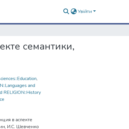
Увійти
екте семантики,
ciences::Education
,
N::Languages and
d RELIGION::History
nce
нция в аспекте
ин, И.С. Шевченко