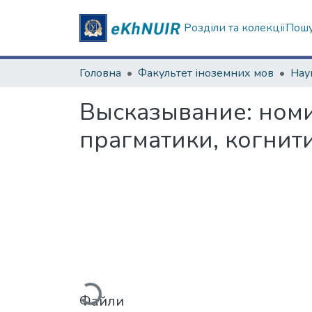
Розділи та колекції
Пошу
Головна
Факультет іноземних мов
Высказывание: номи
прагматики, когнит
Вантажиться...
Файли