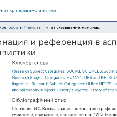
к за критеріями
Статистика
Наукові роботи. Факультет іноземних мов
Высказывание: номинация и референция в аспекте семантики, прагматики, когнитивистики
нация и референция в асп
ивистики
Ключові слова
Research Subject Categories::SOCIAL SCIENCES::Social s
Research Subject Categories::HUMANITIES and RELIGIO
linguistics
,
Research Subject Categories::HUMANITIES an
and philosophy subjects::History subjects::History of scie
Бібліографічний опис
Шевченко И.С. Высказывание: номинация и рефере
семантики, прагматики, когнитивистики / Л.М. Минк