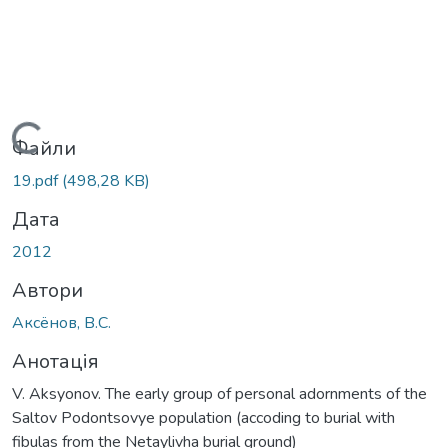
Вантажиться...
Файли
19.pdf
(498,28 KB)
Дата
2012
Автори
Аксёнов, В.С.
Анотація
V. Aksyonov. The early group of personal adornments of the
Saltov Podontsovye population (accoding to burial with
fibulas from the Netaylivha burial ground)