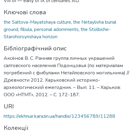
VIII th — early of IX th centuries AD.
Ключові слова
the Saltova-Mayatshaya culture
,
the Netaylivha burial
ground
,
fibula
,
personal adornments
,
the Stolbiche-
Starohorsynshaya horizon
Бібліографічний опис
Аксёнов В. С. Ранняя группа личных украшений
салтовского населения Подонцовья (по материалам
погребений с фибулами Нетайловского могильника) //
Древности 2012. Харьковский историко-
археологический ежегодник. – Вып. 11. – Харьков:
ООО «НТМТ», 2012. – C. 172-187.
URI
https://ekhnuir.karazin.ua/handle/123456789/11288
Колекції