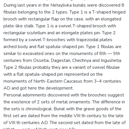
During last years in the Netaylivka burials were discovered 8
fibulas belonging to the 2 types. Type 1 is a T-shaped hinged
brooch with rectangular flap on the case, with an elongated
plate-like stalk. Type 1 is a swivel T-shaped brooch with
rectangular scutellum and an elongate plates pin. Type 2
formed by a swivel T-brooches with trapezoidal plates
arched body and flat spatula-shaped pin. Type 1 fibulas are
similar to excavated ones on the monuments of 8th — 9th
centuries from Ossetia, Dagestan, Chechnya and Ingushetia.
Type 2 fibulas probably they are a variant of swivel fibulae
with a flat spatula-shaped pin represented on the
monuments of North-Eastern Caucasus from 3–4 centuries
AD and got here the development.
Personal adornments discovered with the brooches suggest
the existence of 2 sets of metal ornaments. The difference in
the sets is chronological. Burial with the grave goods of the
first set are dated from the middle VIII th century to the late
of VIII th centuries AD. The second set dated from the late of