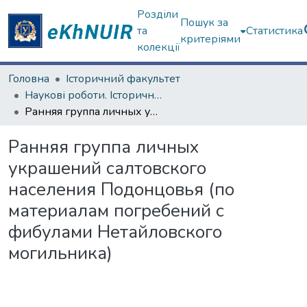
Розділи
Пошук за
та
Статистика
критеріями
колекції
Головна
Історичний факультет
Наукові роботи. Історичний факультет
Ранняя группа личных украшений салтовского населения Подонцовья (по материалам погребений с фибулами Нетайловского могильника)
Ранняя группа личных
украшений салтовского
населения Подонцовья (по
материалам погребений с
фибулами Нетайловского
могильника)