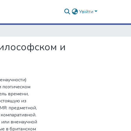
Увійти
илософском и
ненаучности)
 поэтическом
ель времени,
остоящую из
МЯ: предметной,
 компаративной.
й или вненаучной
ые в британском