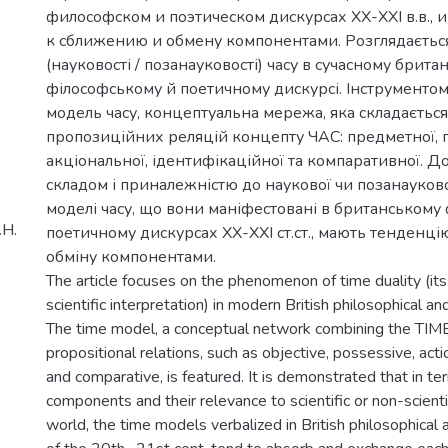
философском и поэтическом дискурсах XX-XXI в.в.,
к сближению и обмену компонентами. Розглядаєтьс
(науковості / позанауковості) часу в сучасному брита
філософському й поетичному дискурсі. Інструменто
модель часу, концептуальна мережа, яка складається
пропозиційних реляцій концепту ЧАС: предметної, п
акціональної, ідентифікаційної та компаративної. Д
складом і приналежністю до наукової чи позанауково
моделі часу, що вони маніфестовані в британському
.Н.
поетичному дискурсах XX-XXI ст.ст., мають тенденц
обміну компонентами.
The article focuses on the phenomenon of time duality (its 
scientific interpretation) in modern British philosophical an
The time model, a conceptual network combining the TIM
propositional relations, such as objective, possessive, actio
and comparative, is featured. It is demonstrated that in te
components and their relevance to scientific or non-scienti
world, the time models verbalized in British philosophical 