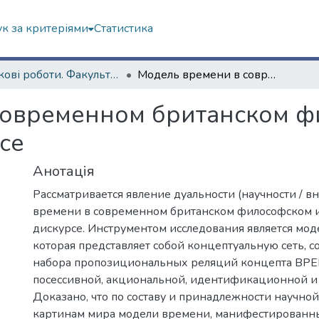
к за критеріями
Статистика
Наукові роботи. Факультет іноземних мов
Модель времени в современном британском философском и поэтическом дискурсе
современном британском ф
се
Анотація
Рассматривается явление дуальности (научности / в
времени в современном британском философском и
дискурсе. Инструментом исследования является мод
которая представляет собой концептуальную сеть, с
набора пропозициональных реляций концепта ВРЕ
посессивной, акциональной, идентификационной и
Доказано, что по составу и принадлежности научно
картинам мира модели времени, манифестированн