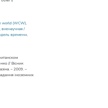
 other’s
 the world (WCW)
,
,
вненаучная /
одель времени
,
ританском
нко // Вiсник
зiна. – 2009. –
ладання іноземних