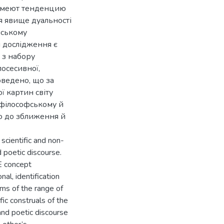
 имеют тенденцию
я явище дуальності
нському
м дослідження є
 з набору
осесивної,
оведено, що за
ї картин світу
 філософському й
ію до зближення й
scientific and non-
d poetic discourse.
E concept
nal, identification
rms of the range of
fic construals of the
and poetic discourse