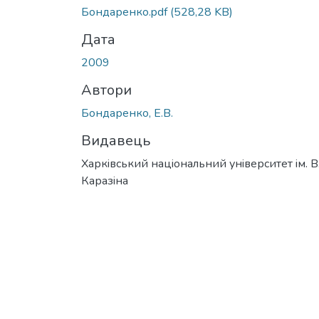
Бондаренко.pdf
(528,28 KB)
Дата
2009
Автори
Бондаренко, Е.В.
Видавець
Харкiвський нацiональний унiверситет iм. В
Каразiна