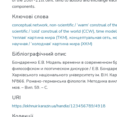
of the 20th -21st cent. tend to absorb and exchange each
components.
Ключові слова
conceptual network
,
non-scientific / ‘warm’ construal of
scientific / ‘cold’ construal of the world (CCW)
,
time model
‘теплая’ картина мира (ТКМ)
,
концептуальная сеть
,
м
научная / ‘холодная’ картина мира (ХКМ)
Бібліографічний опис
Бондаренко Е.В. Модель времени в современном б
философском и поэтическом дискурсе / Е.В. Бондаре
Харкiвського нацiонального унiверситету iм. В.Н. Кара
№866. Романо-германська філологія. Методика вик
мов. – Вип. 59. – С.
URI
https://ekhnuir.karazin.ua/handle/123456789/4918
Колекції