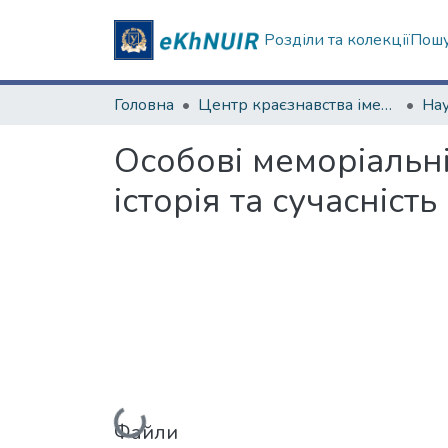
Розділи та колекції
Пошу
Головна
Центр краєзнавства імені академіка П.Т. Тронька
Особові меморіальн
історія та сучасність
Вантажиться...
Файли