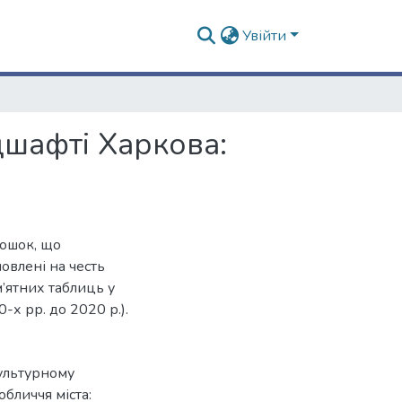
Увійти
дшафті Харкова:
ошок, що
овлені на честь
’ятних таблиць у
-х рр. до 2020 р.).
культурному
обличчя міста: