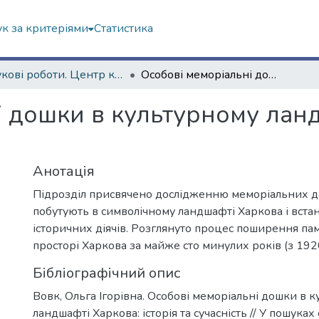
к за критеріями
Статистика
Наукові роботи. Центр краєзнавства
Особові меморіальні дошки в культурному ландшафті Харкова: історія та сучасність
і дошки в культурному лан
Анотація
Підрозділ присвячено дослідженню меморіальних д
побутують в символічному ландшафті Харкова і встан
історичних діячів. Розглянуто процес поширення пам
просторі Харкова за майже сто минулих років (з 1920
Бібліографічний опис
Вовк, Ольга Ігорівна. Особові меморіальні дошки в 
ландшафті Харкова: історія та сучасність // У пошуках 