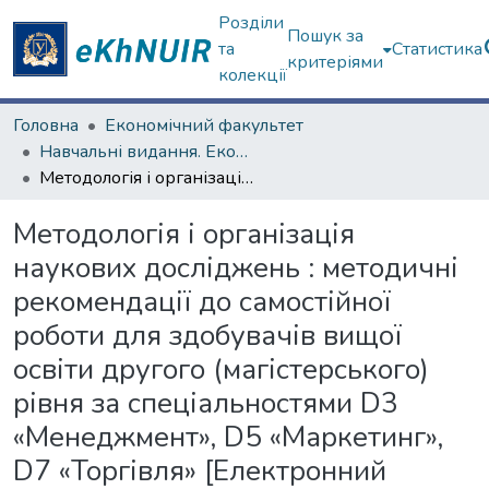
Розділи
Пошук за
та
Статистика
критеріями
колекції
Головна
Економічний факультет
Навчальні видання. Економічний факультет
Методологія і організація наукових досліджень : методичні рекомендації до самостійної роботи для здобувачів вищої освіти другого (магістерського) рівня за спеціальностями D3 «Менеджмент», D5 «Маркетинг», D7 «Торгівля» [Електронний ресурс]
Методологія і організація
наукових досліджень : методичні
рекомендації до самостійної
роботи для здобувачів вищої
освіти другого (магістерського)
рівня за спеціальностями D3
«Менеджмент», D5 «Маркетинг»,
D7 «Торгівля» [Електронний