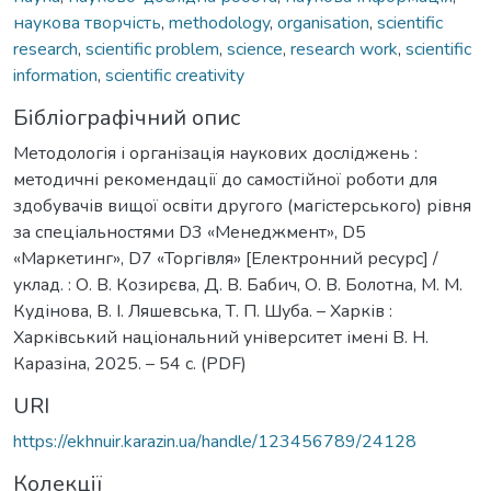
наукова творчість
,
methodology
,
organisation
,
scientific
research
,
scientific problem
,
science
,
research work
,
scientific
information
,
scientific creativity
Бібліографічний опис
Методологія і організація наукових досліджень :
методичні рекомендації до самостійної роботи для
здобувачів вищої освіти другого (магістерського) рівня
за спеціальностями D3 «Менеджмент», D5
«Маркетинг», D7 «Торгівля» [Електронний ресурс] /
уклад. : О. В. Козирєва, Д. В. Бабич, О. В. Болотна, М. М.
Кудінова, В. І. Ляшевська, Т. П. Шуба. – Харків :
Харківський національний університет імені В. Н.
Каразіна, 2025. – 54 с. (PDF)
URI
https://ekhnuir.karazin.ua/handle/123456789/24128
Колекції