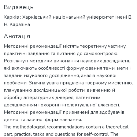
Видавець
Харків : Харківський національний університет імені В.
Н. Каразіна
Анотація
Методичні рекомендації містять теоретичну частину,
практичні завдання та питання до самоконтролю.
Розглянуті методики виконання наукових досліджень,
які включають особливості формулювання теми, мети і
завдань наукового дослідження, аналіз наукової
проблеми. Значна увага приділена творчому мисленню,
плануванню дослідницької роботи; вивченню й
обробці літературних джерел; патентним
дослідженням і охороні інтелектуальної власності.
Методичні рекомендації призначені для здобувачів
денної та заочної форм навчання.
The methodological recommendations contain a theoretical
part, practical tasks and questions for self-control. The