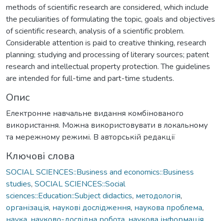
methods of scientific research are considered, which include
the peculiarities of formulating the topic, goals and objectives
of scientific research, analysis of a scientific problem.
Considerable attention is paid to creative thinking, research
planning; studying and processing of literary sources; patent
research and intellectual property protection. The guidelines
are intended for full-time and part-time students.
Опис
Електронне навчальне видання комбінованого
використання. Можна використовувати в локальному
та мережному режимі. В авторській редакції
Ключові слова
SOCIAL SCIENCES::Business and economics::Business
studies
,
SOCIAL SCIENCES::Social
sciences::Education::Subject didactics
,
методологія
,
організація
,
наукові дослідження
,
наукова проблема
,
наука
,
науково-дослідна робота
,
наукова інформація
,