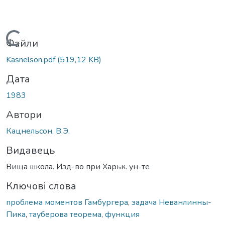
Вантажиться...
Файли
Kasnelson.pdf
(519,12 KB)
Дата
1983
Автори
Кацнельсон, В.Э.
Видавець
Вища школа. Изд-во при Харьк. ун-те
Ключові слова
проблема моментов Гамбургера
,
задача Неванлинны-
Пика
,
тауберова теорема
,
функция