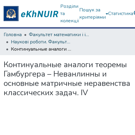
Розділи
Пошук за
та
Статистика
критеріями
колекції
Головна
Факультет математики і інформатики
Наукові роботи. Факультет математики і інформатики
Континуальные аналоги теоремы Гамбургера – Неванлинны и основные матричные неравенства классических задач. IV
Континуальные аналоги теоремы
Гамбургера – Неванлинны и
основные матричные неравенства
классических задач. IV