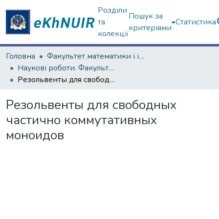
Розділи
Пошук за
та
Статистика
критеріями
колекції
Головна
Факультет математики і інформатики
Наукові роботи. Факультет математики і інформатики
Резольвенты для свободных частично коммутативных моноидов
Резольвенты для свободных
частично коммутативных
моноидов