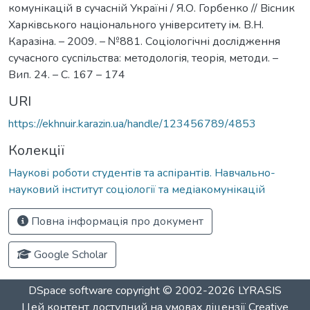
комунікацій в сучасній Україні / Я.О. Горбенко // Вiсник
Харкiвського нацiонального унiверситету iм. В.Н.
Каразiна. – 2009. – №881. Соціологічні дослідження
сучасного суспільства: методологія, теорія, методи. –
Вип. 24. – С. 167 – 174
URI
https://ekhnuir.karazin.ua/handle/123456789/4853
Колекції
Наукові роботи студентів та аспірантів. Навчально-
науковий інститут соціології та медіакомунікацій
Повна інформація про документ
Google Scholar
DSpace software
copyright © 2002-2026
LYRASIS
Цей контент доступний на умовах ліцензії
Creative