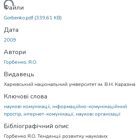
ажиться...
Файли
Gorbenko.pdf
(339,61 KB)
Дата
2009
Автори
Горбенко, Я.О.
Видавець
Харкiвський нацiональний унiверситет iм. В.Н. Каразiна
Ключові слова
наукові комунікації
,
інформаційно-комунікаційний
простір
,
інтернет-комунікації
,
наукові організації
Бібліографічний опис
Горбенко Я.О. Тенденції розвитку наукових