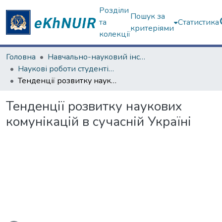
Розділи
Пошук за
та
Статистика
критеріями
колекції
Головна
Навчально-науковий інститут соціології та медіакомунікацій
Наукові роботи студентів та аспірантів. Навчально-науковий інститут соціології та медіакомунікацій
Тенденції розвитку наукових комунікацій в сучасній Україні
Тенденції розвитку наукових
комунікацій в сучасній Україні