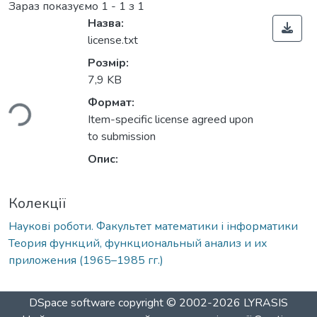
Зараз показуємо
1 - 1 з 1
Назва:
license.txt
Розмір:
7,9 KB
ься...
Формат:
Item-specific license agreed upon
to submission
Опис:
Колекції
Наукові роботи. Факультет математики і інформатики
Теория функций, функциональный анализ и их
приложения (1965–1985 гг.)
DSpace software
copyright © 2002-2026
LYRASIS