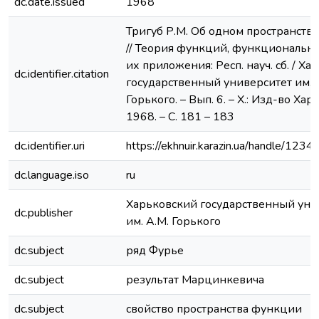
dc.date.issued
1968
Тригуб Р.М. Об одном пространств
// Теория функций, функциональн
их приложения: Респ. науч. сб. / Х
dc.identifier.citation
государственный университет им. 
Горького. – Вып. 6. – Х.: Изд-во Харь
1968. – С. 181 – 183
dc.identifier.uri
https://ekhnuir.karazin.ua/handle/12
dc.language.iso
ru
Харьковский государственный уни
dc.publisher
им. А.М. Горького
dc.subject
ряд Фурье
dc.subject
результат Марцинкевича
dc.subject
свойство пространства функции