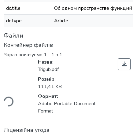
dc.title
Об одном пространстве функций
dc.type
Article
Файли
Контейнер файлів
Зараз показуємо
1 - 1 з 1
Назва:
Trigub.pdf
Розмір:
111,41 KB
ься...
Формат:
Adobe Portable Document
Format
Ліцензійна угода