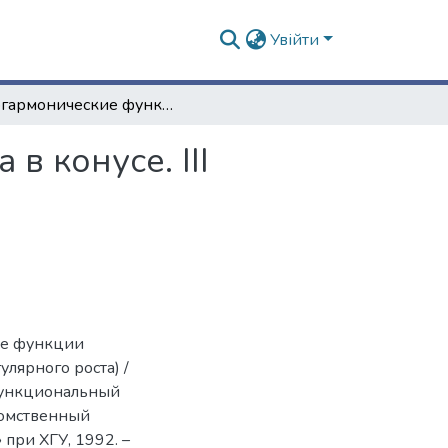
Увійти
Субгармонические функции конечного порядка в конусе. III (функции вполне регулярного роста)
 конусе. III
ие функции
улярного роста) /
 функциональный
домственный
 при ХГУ, 1992. –