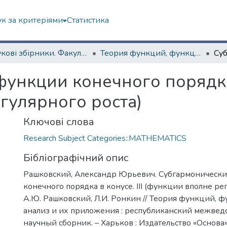
к за критеріями
Статистика
Наукові збірники. Факультет математики і інформатики
Теория функций, функциональный анализ и их приложения (1965–1985 гг.)
ункции конечного порядка в
гулярного роста)
Ключові слова
Research Subject Categories::MATHEMATICS
Бібліографічний опис
Рашковский, Александр Юрьевич. Субгармоническ
конечного порядка в конусе. III (функции вполне рег
А.Ю. Рашковский, Л.И. Ронкин // Теория функций,
анализ и их приложения : республиканский межве
научный сборник. – Харьков : Издательство «Основа»