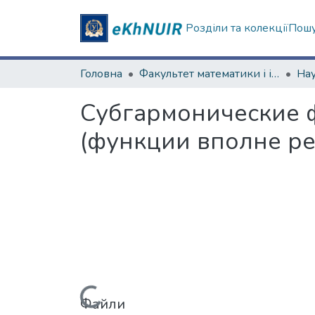
Розділи та колекції
Пошу
Головна
Факультет математики і інформатики
Субгармонические ф
(функции вполне ре
Файли