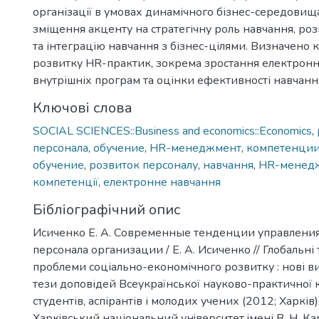
організації в умовах динамічного бізнес-середовищ
зміщення акценту на стратегічну роль навчання, ро
та інтеграцію навчання з бізнес-цілями. Визначено
розвитку HR-практик, зокрема зростання електронн
внутрішніх програм та оцінки ефективності навчанн
Ключові слова
SOCIAL SCIENCES::Business and economics::Economics
,
персонала
,
обучение
,
HR-менеджмент
,
компетенци
обучение
,
розвиток персоналу
,
навчання
,
HR-менед
компетенції
,
електронне навчання
Бібліографічний опис
Исиченко Е. А. Современные тенденции управлени
персонала организации / Е. А. Исиченко // Глобальні 
проблеми соціально-економічного розвитку : нові ви
тези доповідей Всеукраїнської науково-практичної
студентів, аспірантів і молодих учених (2012; Харків).
Харкiвський нацiональний унiверситет iмені В. Н. Кара