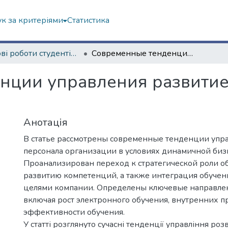
к за критеріями
Статистика
Наукові роботи студентів та аспірантів. Економічний факультет
Современные тенденции управления развитием персонала организации
нции управления развитие
Анотація
В статье рассмотрены современные тенденции упр
персонала организации в условиях динамичной биз
Проанализирован переход к стратегической роли о
развитию компетенций, а также интеграция обучени
целями компании. Определены ключевые направле
включая рост электронного обучения, внутренних 
эффективности обучения.
У статті розглянуто сучасні тенденції управління ро