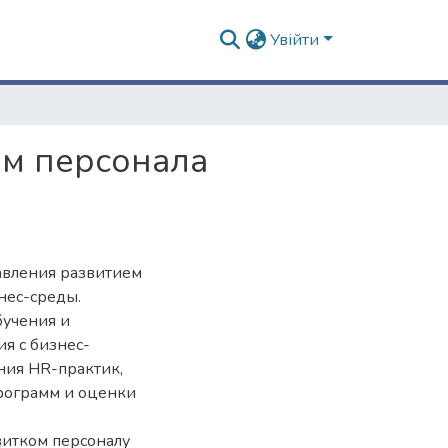
Увійти
м персонала
авления развитием
нес-среды.
бучения и
я с бизнес-
ния HR-практик,
программ и оценки
звитком персоналу