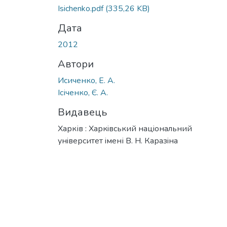
Вантажиться...
Isichenko.pdf
(335,26 KB)
Дата
2012
Автори
Исиченко, Е. А.
Ісіченко, Є. А.
Видавець
Харків : Харкiвський нацiональний
унiверситет iмені В. Н. Каразiна