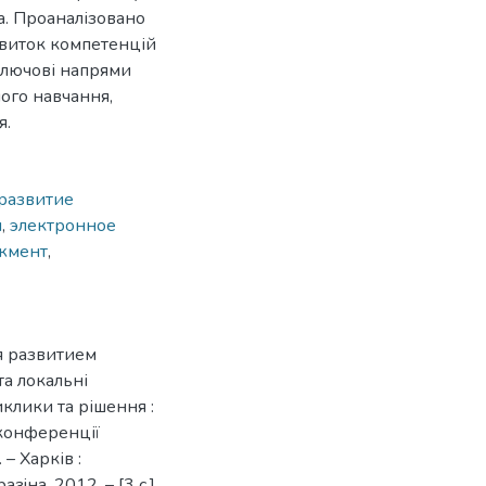
а. Проаналізовано
звиток компетенцій
 ключові напрями
ого навчання,
я.
развитие
и
,
электронное
жмент
,
я развитием
та локальні
клики та рішення :
 конференції
 – Харків :
зiна, 2012. – [3 c.]