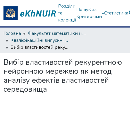
Розділи
Пошук за
та
Статистика
критеріями
колекції
Головна
Факультет математики і інформатики
Кваліфікаційні випускні роботи магістрів. Факультет математики і інформатики
Вибір властивостей рекурентною нейронною мережею як метод аналізу ефектів властивостей середовища
Вибір властивостей рекурентною
нейронною мережею як метод
аналізу ефектів властивостей
середовища