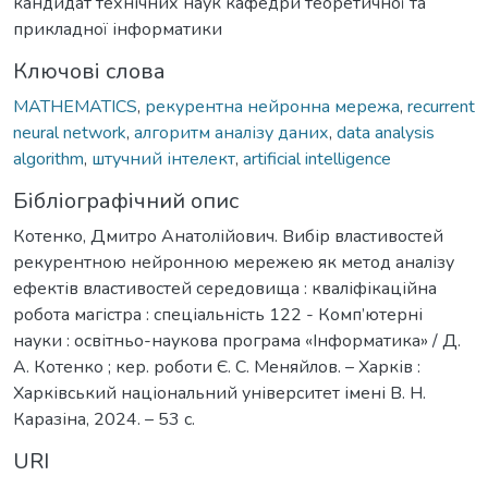
кандидат технічних наук кафедри теоретичної та
прикладної інформатики
Ключові слова
MATHEMATICS
,
рекурентна нейронна мережа
,
recurrent
neural network
,
алгоритм аналізу даних
,
data analysis
algorithm
,
штучний інтелект
,
artificial intelligence
Бібліографічний опис
Котенко, Дмитро Анатолійович. Вибір властивостей
рекурентною нейронною мережею як метод аналізу
ефектів властивостей середовища : кваліфікаційна
робота магістра : спеціальність 122 - Комп’ютерні
науки : освітньо-наукова програма «Інформатика» / Д.
А. Котенко ; кер. роботи Є. С. Меняйлов. – Харків :
Харківський національний університет імені В. Н.
Каразіна, 2024. – 53 с.
URI