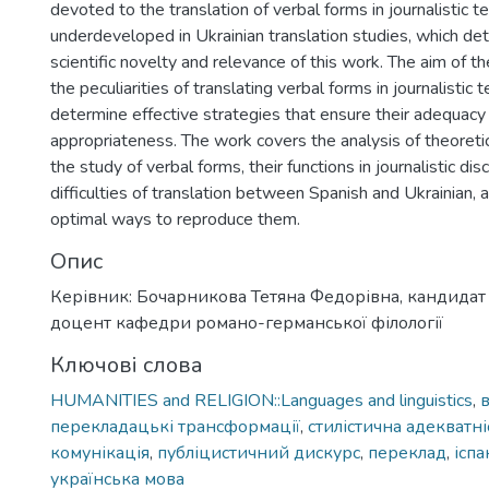
devoted to the translation of verbal forms in journalistic t
underdeveloped in Ukrainian translation studies, which de
scientific novelty and relevance of this work. The aim of the
the peculiarities of translating verbal forms in journalistic 
determine effective strategies that ensure their adequacy 
appropriateness. The work covers the analysis of theoreti
the study of verbal forms, their functions in journalistic di
difficulties of translation between Spanish and Ukrainian, 
optimal ways to reproduce them.
Опис
Керівник: Бочарникова Тетяна Федорівна, кандидат 
доцент кафедри романо-германської філології
Ключові слова
HUMANITIES and RELIGION::Languages and linguistics
,
перекладацькі трансформації
,
стилістична адекватні
комунікація
,
публіцистичний дискурс
,
переклад
,
іспа
українська мова