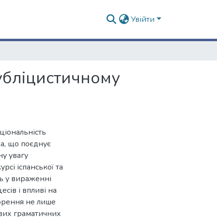
Увійти
убліцистичному
кціональність
а, що поєднує
ну увагу
рсі іспанської та
ль у вираженні
сів і впливі на
ворення не лише
ових граматичних