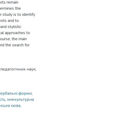
exts remain
termines the
 study is to identify
texts and to
and stylistic
cal approaches to
scourse, the main
and the search for
педагогічних наук,
вербальні форми
,
сть
,
міжкультурна
нська мова
,