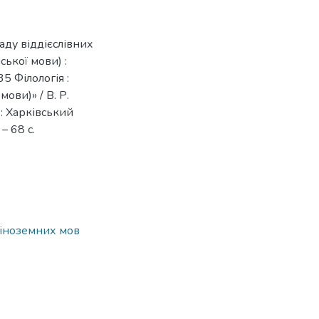
аду віддієслівних
ької мови) :
5 Філологія :
ови)» / В. Р.
 : Харківський
– 68 с.
т іноземних мов