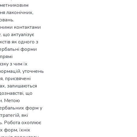
кметниковим
ня лаконічних,
ювань.
рними контактами
 що актуалізує
стів як одного з
Вербальні форми
прямі
язку з чим їх
формацій, уточнень
я, присвячені
ах, залишаються
ознавстві, що
ти. Метою
вербальних форм у
ратегій, які
ть. Робота охоплює
х форм, їхніх