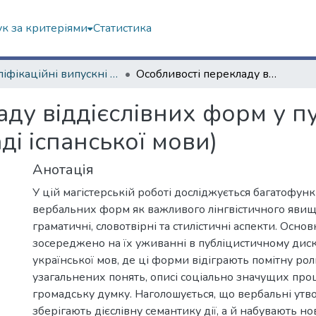
к за критеріями
Статистика
Кваліфікаційні випускні роботи магістрів. Факультет іноземних мов
Особливості перекладу віддієслівних форм у публіцистичному мовленні (на прикладі іспанської мови)
аду віддієслівних форм у п
ді іспанської мови)
Анотація
У цій магістерській роботі досліджується багатофун
вербальних форм як важливого лінгвістичного явищ
граматичні, словотвірні та стилістичні аспекти. Основ
зосереджено на їх уживанні в публіцистичному диску
української мов, де ці форми відіграють помітну ро
узагальнених понять, описі соціально значущих проце
громадську думку. Наголошується, що вербальні ут
зберігають дієслівну семантику дії, а й набувають н