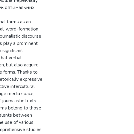
днощів перекладу
шук оптимальних
rbal forms as an
al, word-formation
journalistic discourse
s play a prominent
 significant
that verbal
on, but also acquire
ve forms. Thanks to
hetorically expressive
tive intercultural
age media space,
f journalistic texts —
orms belong to those
valents between
he use of various
omprehensive studies