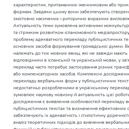
характеристик, притаманних іменниковим або при
формам. Завдяки цьому вони забезпечують створен
змістовно насичених і риторично виразних висловл
Актуальність теми зумовлена активними міжкульту
та стрімким розвитком іспаномовного медіапростору,
проблему адекватного перекладу публіцистичних тек
основних засобів формування громадської думки. 
належать до тих мовних явищ, які не завжди мають 
відповідники в іспанській та українській мовах, у зв’
переклад часто потребує застосування різних транс
або компенсаторних засобів. Комплексні дослідженн
перекладу вербальних форм у публіцистичних текст
недостатньо розробленими в українському переклад
зумовлює наукову новизну й актуальність цієї робо
дослідження є виявлення особливостей перекладу 
публіцистичних текстах та визначення ефективних ст
забезпечують їх адекватність і стилістичну доречніс
аналіз теоретичних підходів до вивчення вербальни