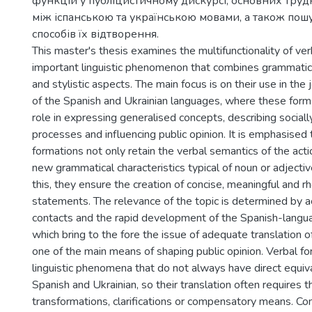
функцій у публіцистичному дискурсі, основних тру
між іспанською та українською мовами, а також по
способів їх відтворення.
This master's thesis examines the multifunctionality of ve
important linguistic phenomenon that combines grammatic
and stylistic aspects. The main focus is on their use in the 
of the Spanish and Ukrainian languages, where these form
role in expressing generalised concepts, describing socially
processes and influencing public opinion. It is emphasised 
formations not only retain the verbal semantics of the acti
new grammatical characteristics typical of noun or adjecti
this, they ensure the creation of concise, meaningful and r
statements. The relevance of the topic is determined by ac
contacts and the rapid development of the Spanish-langu
which bring to the fore the issue of adequate translation o
one of the main means of shaping public opinion. Verbal f
linguistic phenomena that do not always have direct equi
Spanish and Ukrainian, so their translation often requires t
transformations, clarifications or compensatory means. C