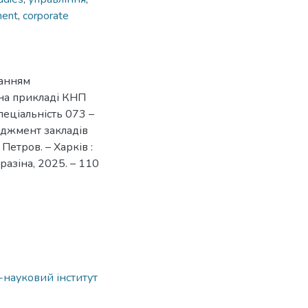
ent
,
corporate
ванням
(на прикладі КНП
пеціальність 073 –
джмент закладів
 Петров. – Харків :
разіна, 2025. – 110
о-науковий інститут