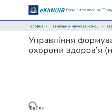
Розділи та колекції
Пошу
Головна
Навчально-науковий інститут «Українська інженерно-педагогічна академія»
Управління формува
охорони здоров’я 
Вантажиться...
Файли