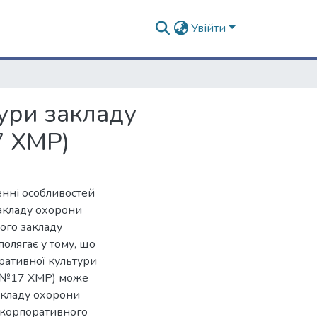
Увійти
ури закладу
7 ХМР)
енні особливостей
акладу охорони
ого закладу
олягає у тому, що
ративної культури
Л №17 ХМР) може
закладу охорони
 корпоративного