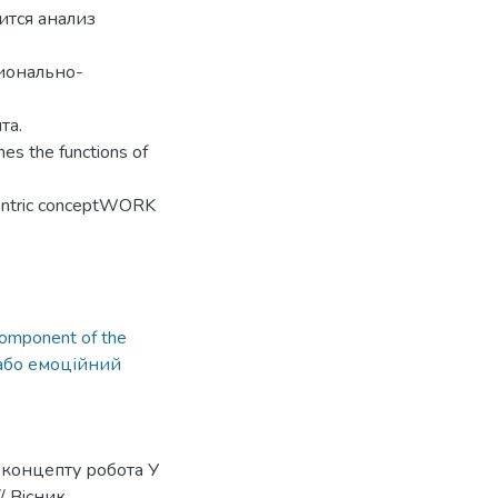
ится анализ
ионально-
та.
hes the functions of
ocentric conceptWORK
 component of the
або емоційний
 концепту робота У
/ Вiсник