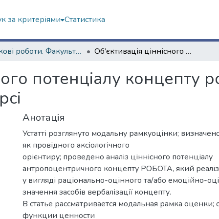
к за критеріями
Статистика
Наукові роботи. Факультет іноземних мов
Об’єктивація ціннісного потенціалу концепту робота У сучасному британському дискурсі
ного потенціалу концепту р
рсі
Анотація
Устатті розглянуто модальну рамкуоцінки; визначено
як провідного аксіологічного
орієнтиру; проведено аналіз ціннісного потенціалу
антропоцентричного концепту РОБОТА, який реаліз
у вигляді раціонально-оцінного та/або емоційно-о
значення засобів вербалізації концепту.
В статье рассматривается модальная рамка оценки;
функции ценности