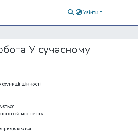
Увійти
обота У сучасному
 функції цінності
ується
цінного компоненту
 определяются