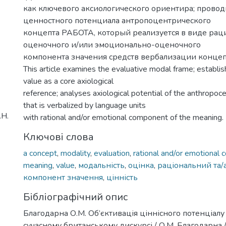
как ключевого аксиологического ориентира; провод
ценностного потенциала антропоцентрического
концепта РАБОТА, который реализуется в виде рац
оценочного и/или эмоционально-оценочного
компонента значения средств вербализации концеп
This article examines the evaluative modal frame; establis
value as a core axiological
reference; analyses axiological potential of the anthrop
that is verbalized by language units
.Н.
with rational and/or emotional component of the meaning.
Ключові слова
a concept
,
modality
,
evaluation
,
rational and/or emotional
meaning
,
value
,
модальність
,
оцінка
,
раціональний та/
компонент значення
,
цінність
Бібліографічний опис
Благодарна О.М. Об’єктивація ціннісного потенціалу
сучасному британському дискурсі / О.М. Благодарна /