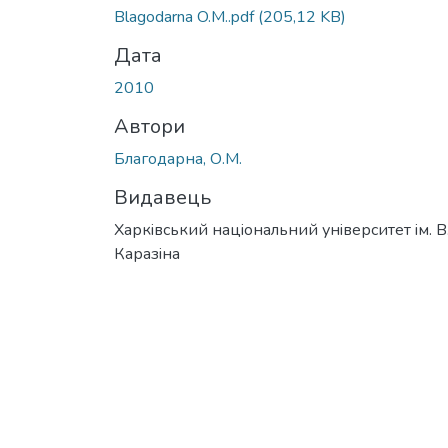
Вантажиться...
Blagodarna O.M..pdf
(205,12 KB)
Дата
2010
Автори
Благодарна, О.М.
Видавець
Харкiвський нацiональний унiверситет iм. В
Каразiна