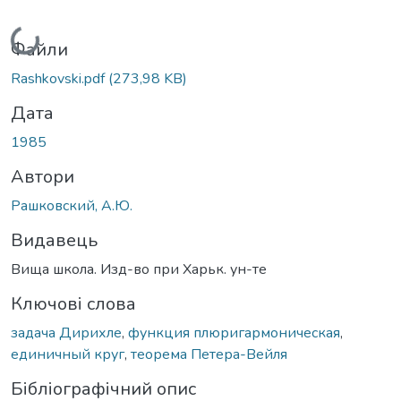
Вантажиться...
Файли
Rashkovski.pdf
(273,98 KB)
Дата
1985
Автори
Рашковский, А.Ю.
Видавець
Вища школа. Изд-во при Харьк. ун-те
Ключові слова
задача Дирихле
,
функция плюригармоническая
,
единичный круг
,
теорема Петера-Вейля
Бібліографічний опис