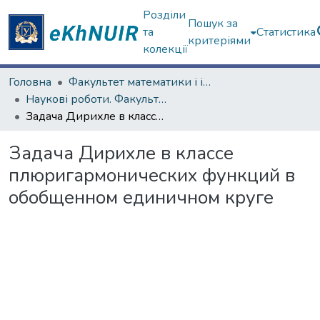
Розділи
Пошук за
та
Статистика
критеріями
колекції
Головна
Факультет математики і інформатики
Наукові роботи. Факультет математики і інформатики
Задача Дирихле в классе плюригармонических функций в обобщенном единичном круге
Задача Дирихле в классе
плюригармонических функций в
обобщенном единичном круге