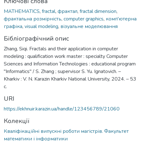
Ключові слова
MATHEMATICS
,
fractal
,
фрактал
,
fractal dimension
,
фрактальна розмірність
,
computer graphics
,
комп'ютерна
графіка
,
visual modeling
,
візуальне моделювання
Бібліографічний опис
Zhang, Siqi. Fractals and their application in computer
modeling : qualification work master : specialty Computer
Sciences and Information Technologies : educational program
"Informatics" / S. Zhang ; supervisor S. Yu. Ignatovich. –
Kharkiv : V. N. Karazin Kharkiv National University, 2024. – 53
с.
URI
https://ekhnuir.karazin.ua/handle/123456789/21060
Колекції
Кваліфікаційні випускні роботи магістрів. Факультет
математики і інформатики