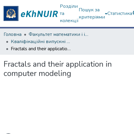
Розділи
Пошук за
та
Статистика
критеріями
колекції
Головна
Факультет математики і інформатики
Кваліфікаційні випускні роботи магістрів. Факультет математики і інформатики
Fractals and their application in computer modeling
Fractals and their application in
computer modeling