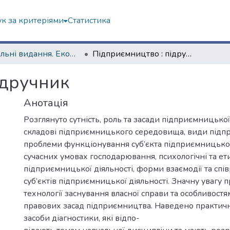
к за критеріями
Статистика
Навчальні видання. Економічний факультет
Підприємництво : підручник
ідручник
Анотація
Розглянуто сутність, роль та засади підприємницької 
складові підприємницького середовища, види підп
проблеми функціонування суб’єкта підприємницької 
сучасних умовах господарювання, психологічні та ет
підприємницької діяльності, форми взаємодії та спі
суб’єктів підприємницької діяльності. Значну увагу 
технології заснування власної справи та особливостя
правових засад підприємництва. Наведено практичн
засоби діагностики, які відпо-