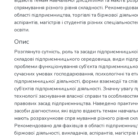
відають темам навчальної дисципліни та мають роз
спрямування різного рівня складності. Рекомендова
області підприємництва, торгівлі та біржової діяльнос
аспірантів, магістрів і студентів різних спеціальност
освіти.
Опис
Розглянуто сутність, роль та засади підприємницької 
складові підприємницького середовища, види підп
проблеми функціонування суб’єкта підприємницької 
сучасних умовах господарювання, психологічні та ет
підприємницької діяльності, форми взаємодії та спі
суб’єктів підприємницької діяльності. Значну увагу 
технології заснування власної справи та особливостя
правових засад підприємництва. Наведено практичн
засоби діагностики, які відпо відають темам навчаль
мають розрахункове спря мування різного рівня скла
Рекомендовано для фахівців в області підприємництв
біржової діяльності, викладачів, аспірантів, магістрів 