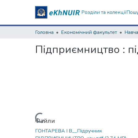
Розділи та колекції
Пошу
Головна
Економічний факультет
Підприємництво : п
Вантажиться...
Файли
ГОНТАРЕВА І В__Підручник