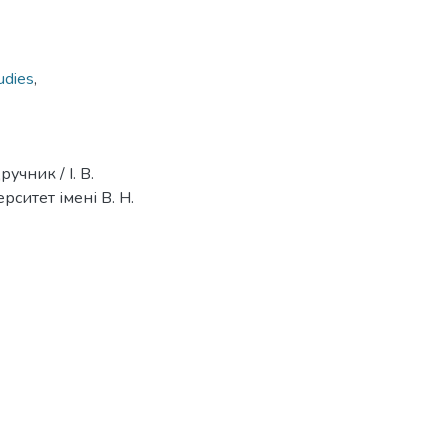
udies
,
учник / І. В.
рситет імені В. Н.