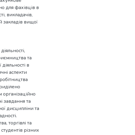
рахункове
но для фахівців в
ті, викладачів,
ей закладів вищої
діяльності,
риємництва та
діяльності в
ичні аспекти
вробітництва
приділено
м організаційно
і завдання та
ної дисципліни та
дності.
а, торгівлі та
і студентів різних