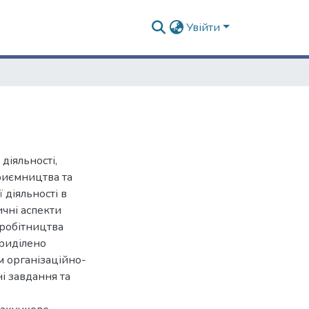
Увійти
діяльності,
риємництва та
діяльності в
ичні аспекти
вробітництва
приділено
м організаційно-
і завдання та