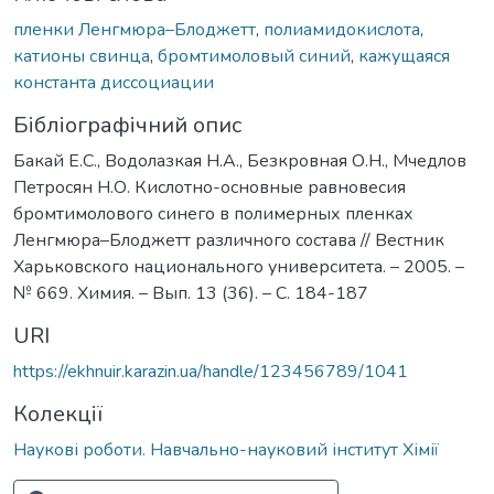
пленки Ленгмюра–Блоджетт
,
полиамидокислота
,
катионы свинца
,
бромтимоловый синий
,
кажущаяся
константа диссоциации
Бібліографічний опис
Бакай Е.С., Водолазкая Н.А., Безкровная О.Н., Мчедлов
Петросян Н.О. Кислотно-основные равновесия
бромтимолового синего в полимерных пленках
Ленгмюра–Блоджетт различного состава // Вестник
Харьковского национального университета. – 2005. –
№ 669. Химия. – Вып. 13 (36). – С. 184-187
URI
https://ekhnuir.karazin.ua/handle/123456789/1041
Колекції
Наукові роботи. Навчально-науковий інститут Хімії