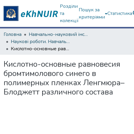
Розділи
Пошук за
та
Статистика
критеріями
колекції
Головна
Навчально-науковий інститут Хімії
Наукові роботи. Навчально-науковий інститут Хімії
Кислотно-основные равновесия бромтимолового синего в полимерных пленках Ленгмюра–Блоджетт различного состава
Кислотно-основные равновесия
бромтимолового синего в
полимерных пленках Ленгмюра–
Блоджетт различного состава