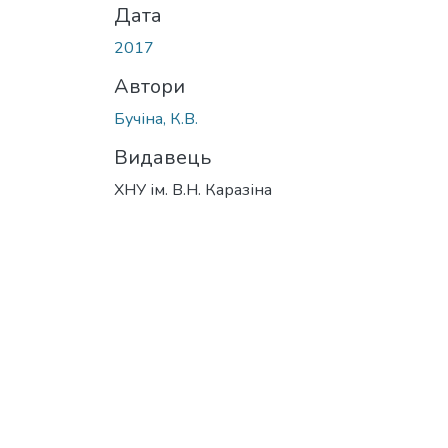
Дата
2017
Автори
Бучіна, К.В.
Видавець
ХНУ ім. В.Н. Каразіна