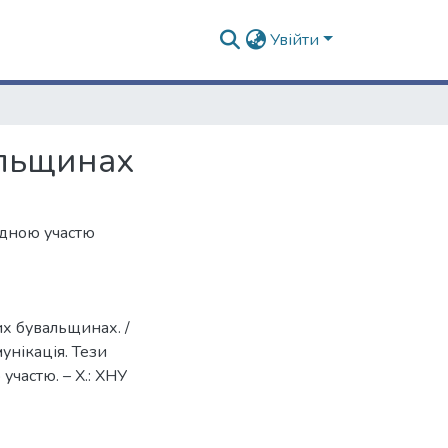
Увійти
альщинах
одною участю
их бувальщинах. /
мунікація. Тези
частю. – Х.: ХНУ