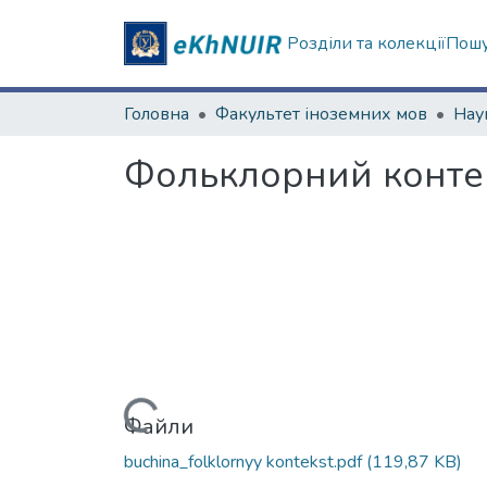
Розділи та колекції
Пошу
Головна
Факультет іноземних мов
Фольклорний конте
Вантажиться...
Файли
buchina_folklornyy kontekst.pdf
(119,87 KB)