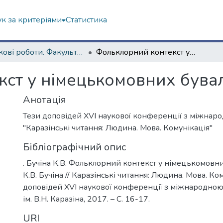
к за критеріями
Статистика
Наукові роботи. Факультет іноземних мов
Фольклорний контекст у німецькомовних бувальщинах
кст у німецькомовних був
Анотація
Тези доповідей ХVІ наукової конференції з міжнар
"Каразінські читання: Людина. Мова. Комунікація"
Бібліографічний опис
. Бучіна К.В. Фольклорний контекст у німецькомовн
К.В. Бучіна // Каразінські читання: Людина. Мова. Ко
доповідей ХVІ наукової конференції з міжнародною у
ім. В.Н. Каразіна, 2017. – С. 16-17.
URI