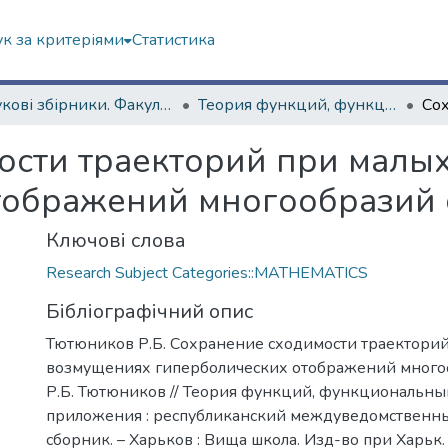
к за критеріями
Статистика
Наукові збірники. Факультет математики і інформатики
Теория функций, функциональный анализ и их приложения (1965–1985 гг.)
ости траекторий при малы
тображений многообразий 
Ключові слова
Research Subject Categories::MATHEMATICS
Бібліографічний опис
Тютюников Р.Б. Сохранение сходимости траектори
возмущениях гиперболических отображений многоо
Р.Б. Тютюников // Теория функций, функциональны
приложения : республиканский междуведомственн
сборник. – Харьков : Вища школа. Изд-во при Харьк. 