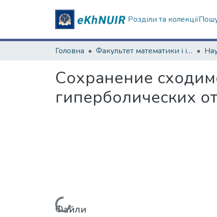
Розділи та колекції
Пошу
Головна
Факультет математики і інформатики
Сохранение сходим
гиперболических о
Файли