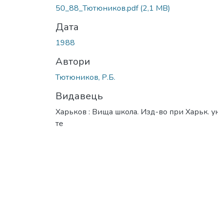
Вантажиться...
50_88_Тютюников.pdf
(2,1 MB)
Дата
1988
Автори
Тютюников, Р.Б.
Видавець
Харьков : Вища школа. Изд-во при Харьк. у
те