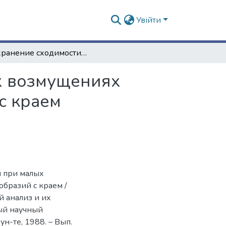
Увійти
Сохранение сходимости траекторий при малых возмущениях гиперболических отображений многообразий с краем
х возмущениях
с краем
й при малых
бразий с краем /
й анализ и их
ый научный
ун-те, 1988. – Вып.