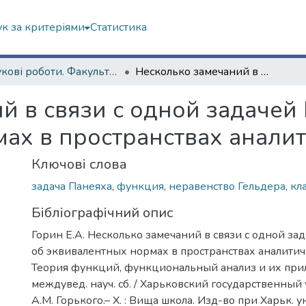
к за критеріями
Статистика
Наукові роботи. Факультет математики і інформатики
Несколько замечаний в связи с одной задачей Б.П. Панеяха об эквивалентных нормах в пространствах аналитических функций
й в связи с одной задачей 
ах в пространствах анали
Ключові слова
задача Панеяха
,
функция
,
неравенство Гельдера
,
кл
Бібліографічний опис
Горин Е.А. Несколько замечаний в связи с одной зад
об эквивалентных нормах в пространствах аналитич
Теория функций, функциональный анализ и их прил
междувед. науч. сб. / Харьковский государственный
А.М. Горького.– Х. : Вища школа. Изд-во при Харьк. ун