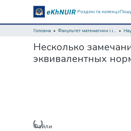
Розділи та колекції
Пошу
Головна
Факультет математики і інформатики
Несколько замечани
эквивалентных норм
Вантажиться...
Файли