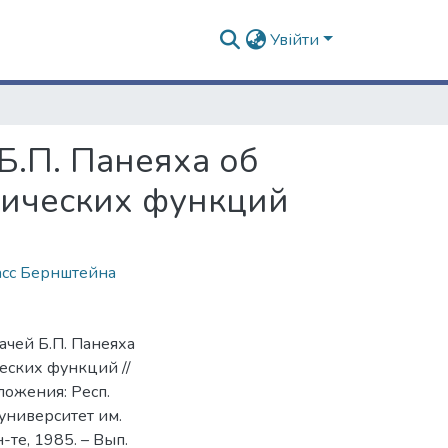
Увійти
Б.П. Панеяха об
тических функций
асс Бернштейна
ачей Б.П. Панеяха
еских функций //
ожения: Респ.
 университет им.
-те, 1985. – Вып.