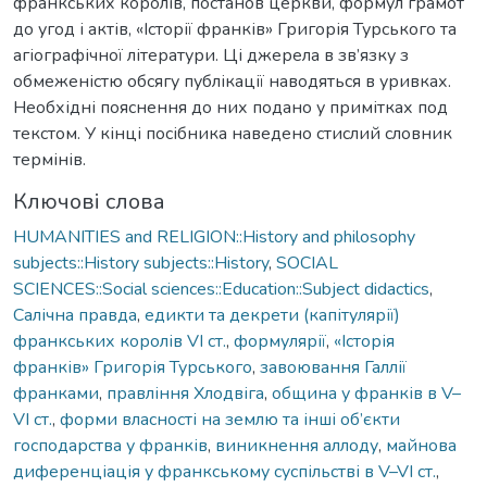
франкських королів, постанов церкви, формул грамот
до угод і актів, «Історії франків» Григорія Турського та
агіографічної літератури. Ці джерела в зв’язку з
обмеженістю обсягу публікації наводяться в уривках.
Необхідні пояснення до них подано у примітках под
текстом. У кінці посібника наведено стислий словник
термінів.
Ключові слова
HUMANITIES and RELIGION::History and philosophy
subjects::History subjects::History
,
SOCIAL
SCIENCES::Social sciences::Education::Subject didactics
,
Салічна правда
,
едикти та декрети (капітулярії)
франкських королів VI ст.
,
формулярії
,
«Історія
франків» Григорія Турського
,
завоювання Галлії
франками
,
правління Хлодвіга
,
община у франків в V–
VI ст.
,
форми власності на землю та інші об’єкти
господарства у франків
,
виникнення аллоду
,
майнова
диференціація у франкському суспільстві в V–VI ст.
,