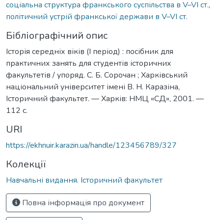
соціальна структура франкського суспільства в V–VI ст.
,
політичний устрій франкської держави в V–VI ст.
Бібліографічний опис
Історія середніх віків (І період) : посібник для
практичних занять для студентів історичних
факультетів / упоряд. С. Б. Сорочан ; Харківський
національний університет імені В. Н. Каразіна,
Історичний факультет. — Харків: НМЦ «CД», 2001. —
112 с.
URI
https://ekhnuir.karazin.ua/handle/123456789/327
Колекції
Навчальні видання. Історичний факультет
Повна інформація про документ