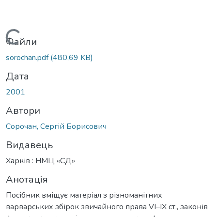
Вантажиться...
Файли
sorochan.pdf
(480,69 KB)
Дата
2001
Автори
Сорочан, Сергій Борисович
Видавець
Харків : НМЦ «CД»
Анотація
Посібник вміщує матеріал з різноманітних
варварських збірок звичайного права VI–IX ст., законів