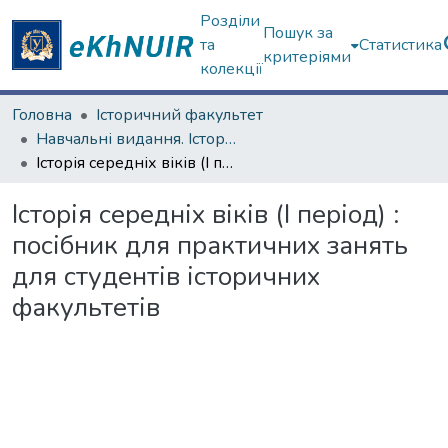
Розділи
Пошук за
та
Статистика
критеріями
колекції
Головна
Історичний факультет
Навчальні видання. Історичний факультет
Історія середніх віків (І період) : посібник для практичних занять для студентів історичних факультетів
Історія середніх віків (І період) :
посібник для практичних занять
для студентів історичних
факультетів