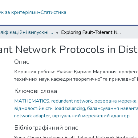
к за критеріями
Статистика
Кваліфікаційні випускні роботи магістрів. Факультет математики і інформатики
Exploring Fault-Tolerant Network Protocols in Distributed Systems
ant Network Protocols in Dis
Опис
Керівник роботи: Руккас Кирило Маркович, професо
технічних наук кафедри теоретичної та прикладної
Ключові слова
MATHEMATICS
,
redundant network
,
резервна мережа
відмовостійкість
,
load balancing
,
балансування навант
network adapter
,
віртуальний мережевий адаптер
Бібліографічний опис
Song, Chong. Exploring Fault-Tolerant Network Protocols 