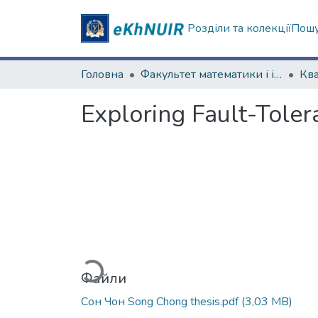
Розділи та колекції
Пошу
Головна
Факультет математики і інформатики
Exploring Fault-Toler
Вантажиться...
Файли
Сон Чон Song Chong thesis.pdf
(3,03 MB)