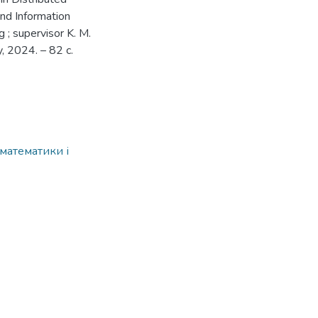
and Information
 ; supervisor K. М.
y, 2024. – 82 с.
 математики і