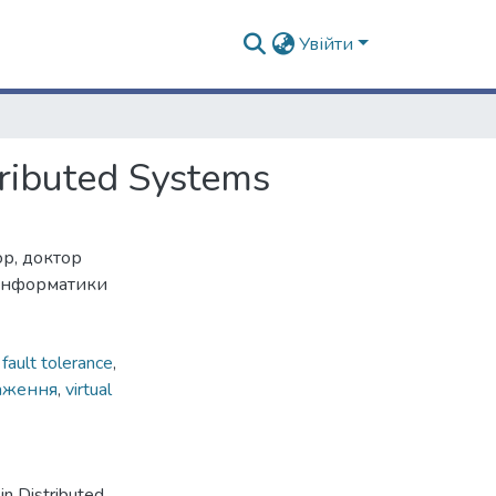
Увійти
tributed Systems
р, доктор
 інформатики
,
fault tolerance
,
аження
,
virtual
in Distributed