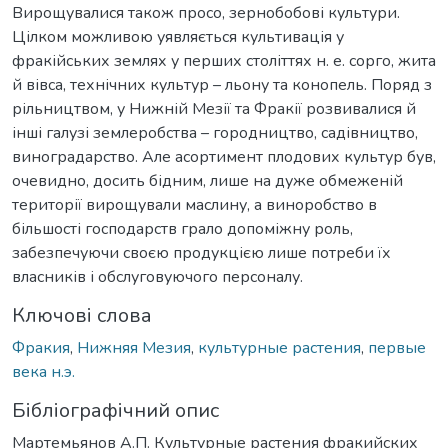
Вирощувалися також просо, зернобобові культури.
Цілком можливою уявляється культивація у
фракійських землях у перших століттях н. е. сорго, жита
й вівса, технічних культур – льону та конопель. Поряд з
рільництвом, у Нижній Мезії та Фракії розвивалися й
інші галузі землеробства – городництво, садівництво,
виноградарство. Але асортимент плодових культур був,
очевидно, досить бідним, лише на дуже обмеженій
території вирощували маслину, а виноробство в
більшості господарств грало допоміжну роль,
забезпечуючи своєю продукцією лише потреби їх
власників і обслуговуючого персоналу.
Ключові слова
Фракия
,
Нижняя Мезия
,
культурные растения
,
первые
века н.э.
Бібліографічний опис
Мартемьянов А.П. Культурные растения фракийских