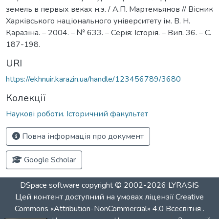
земель в первых веках н.э. / А.П. Мартемьянов // Вісник
Харківського національного університету ім. В. Н.
Каразіна. – 2004. – № 633. – Серія: Історія. – Вип. 36. – С.
187-198.
URI
https://ekhnuir.karazin.ua/handle/123456789/3680
Колекції
Наукові роботи. Історичний факультет
Повна інформація про документ
Google Scholar
DSpace software
copyright © 2002-2026
LYRASIS
Цей контент доступний на умовах ліцензії
Creative
Commons «Attribution-NonCommercial» 4.0 Всесвітня
.