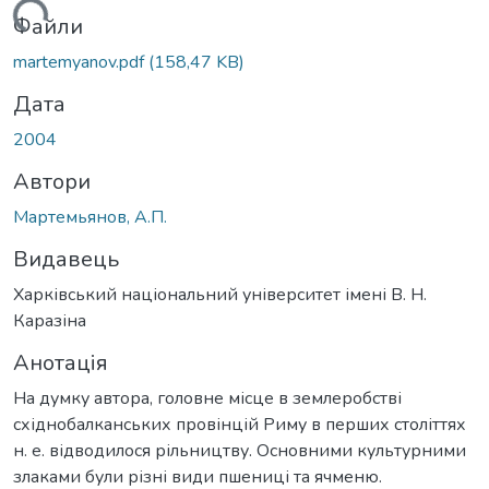
житься...
Файли
martemyanov.pdf
(158,47 KB)
Дата
2004
Автори
Мартемьянов, А.П.
Видавець
Харківський національний університет імені В. Н.
Каразіна
Анотація
На думку автора, головне місце в землеробстві
східнобалканських провінцій Риму в перших століттях
н. е. відводилося рільництву. Основними культурними
злаками були різні види пшениці та ячменю.