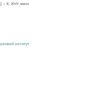
. – Х.: ХНУ імені
ауковий інститут