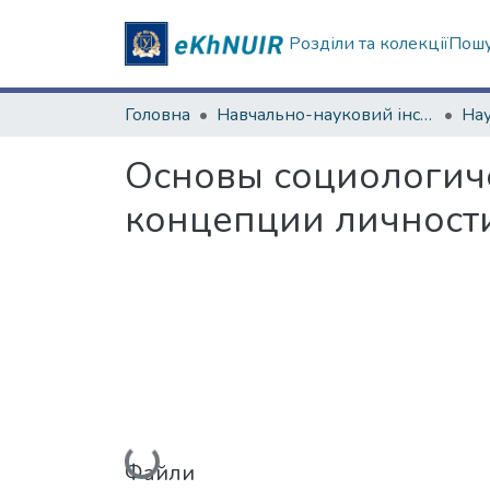
Розділи та колекції
Пошу
Головна
Навчально-науковий інститут соціології та медіакомунікацій
Основы социологич
концепции личности
Вантажиться...
Файли