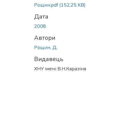
Рощин.pdf
(152,25 KB)
Дата
2008
Автори
Рощин, Д.
Видавець
ХНУ імені В.Н.Каразіна