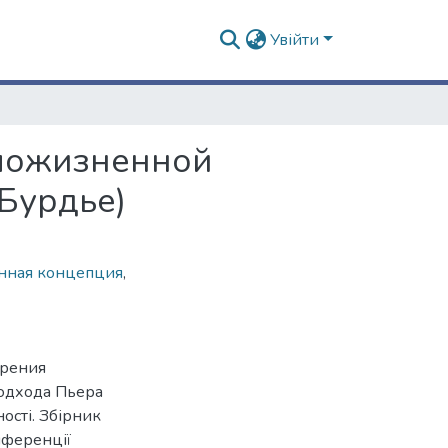
Увійти
сложизненной
Бурдье)
нная концепция
,
трения
одхода Пьера
ності. Збірник
нференції