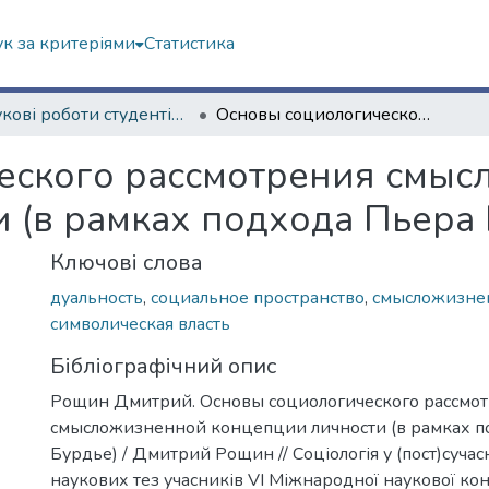
к за критеріями
Статистика
Наукові роботи студентів та аспірантів. Навчально-науковий інститут соціології та медіакомунікацій
Основы социологического рассмотрения смысложизненной концепции личности (в рамках подхода Пьера Бурдье)
еского рассмотрения смы
 (в рамках подхода Пьера 
Ключові слова
дуальность
,
социальное пространство
,
смысложизне
символическая власть
Бібліографічний опис
Рощин Дмитрий. Основы социологического рассмо
смысложизненной концепции личности (в рамках п
Бурдье) / Дмитрий Рощин // Соціологія у (пост)сучас
наукових тез учасників VІ Міжнародної наукової ко