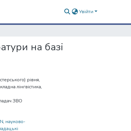
Увійти
атури на базі
стерського) рівня,
кладна лінгвістика,
кладач ЗВО
ON
,
науково-
ладацькі