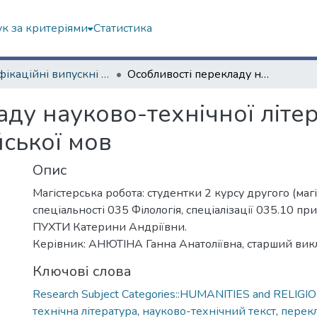
к за критеріями
Статистика
Кваліфікаційні випускні роботи магістрів. Філологічний факультет
Особливості перекладу науково-технічної літератури на базі української та англійської мов
ду науково-технічної літер
йської мов
Опис
Магістерська робота: студентки 2 курсу другого (магі
спеціальності 035 Філологія, спеціалізації 035.10 при
ПУХТИ Катерини Андріївни.
Керівник: АНЮТІНА Ганна Анатоліївна, старший ви
Ключові слова
Research Subject Categories::HUMANITIES and RELIGI
технічна література
,
науково-технічний текст
,
перек