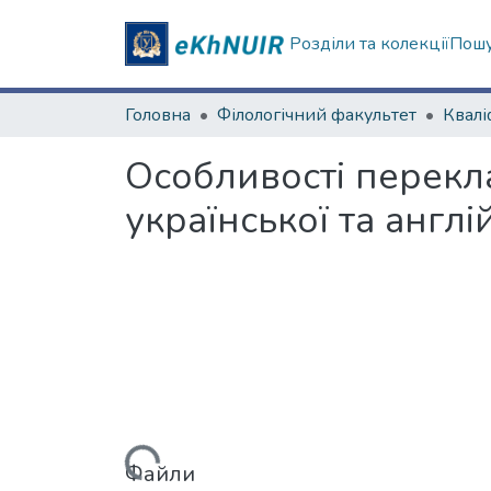
Розділи та колекції
Пошу
Головна
Філологічний факультет
Особливості перекла
української та англі
Вантажиться...
Файли