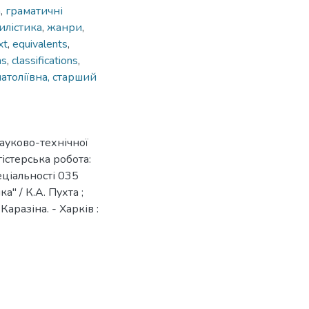
а
,
граматичні
илістика
,
жанри
,
xt
,
equivalents
,
ms
,
classifications
,
атоліївна, старший
ауково-технічної
гістерська робота:
еціальності 035
а" / К.А. Пухта ;
Каразіна. - Харків :