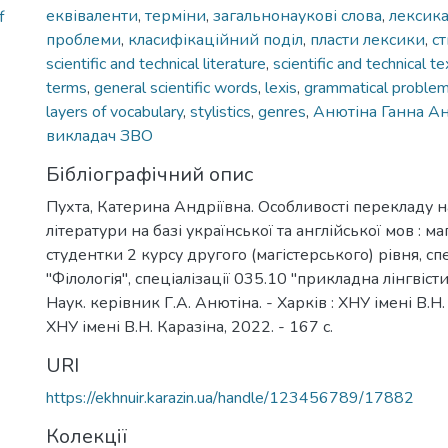
еквіваленти
,
терміни
,
загальнонаукові слова
,
лексик
f
проблеми
,
класифікаційний поділ
,
пласти лексики
,
ст
scientific and technical literature
,
scientific and technical te
terms
,
general scientific words
,
lexis
,
grammatical proble
layers of vocabulary
,
stylistics
,
genres
,
Анютіна Ганна Ан
викладач ЗВО
Бібліографічний опис
Пухта, Катерина Андріївна. Особливості перекладу н
літератури на базі української та англійської мов : ма
студентки 2 курсу другого (магістерського) рівня, сп
"Філологія", спеціалізації 035.10 "прикладна лінгвістик
Наук. керівник Г.А. Анютіна. - Харків : ХНУ імені В.Н. 
ХНУ імені В.Н. Каразіна, 2022. - 167 с.
URI
https://ekhnuir.karazin.ua/handle/123456789/17882
Колекції