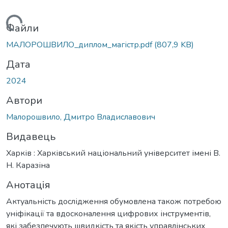
иться...
Файли
МАЛОРОШВИЛО_диплом_магістр.pdf
(807,9 KB)
Дата
2024
Автори
Малорошвило, Дмитро Владиславович
Видавець
Харків : Харківський національний університет імені В.
Н. Каразіна
Анотація
Актуальність дослідження обумовлена також потребою
уніфікації та вдосконалення цифрових інструментів,
які забезпечують швидкість та якість управлінських