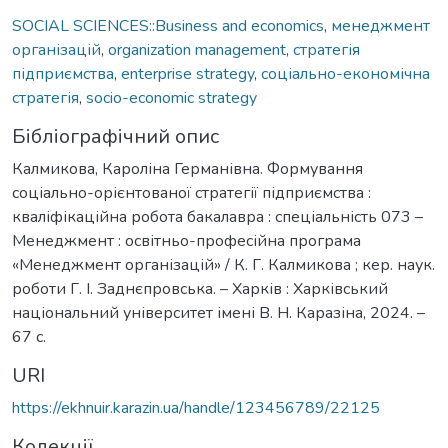
SOCIAL SCIENCES::Business and economics
,
менеджмент
організацій
,
organization management
,
стратегія
підприємства
,
enterprise strategy
,
соціально-економічна
стратегія
,
socio-economic strategy
Бібліографічний опис
Калмикова, Кароліна Германівна. Формування
соціально-орієнтованої стратегії підприємства :
кваліфікаційна робота бакалавра : спеціальність 073 –
Менеджмент : освітньо-професійна програма
«Менеджмент організацій» / К. Г. Калмикова ; кер. наук.
роботи Г. І. Заднєпровська. – Харків : Харківський
національний університет імені В. Н. Каразіна, 2024. –
67 с.
URI
https://ekhnuir.karazin.ua/handle/123456789/22125
Колекції