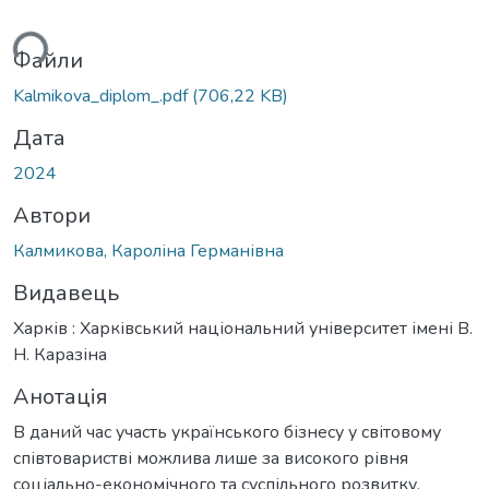
ься...
Файли
Kalmikova_diplom_.pdf
(706,22 KB)
Дата
2024
Автори
Калмикова, Кароліна Германівна
Видавець
Харків : Харківський національний університет імені В.
Н. Каразіна
Анотація
В даний час участь українського бізнесу у світовому
співтоваристві можлива лише за високого рівня
соціально-економічного та суспільного розвитку.