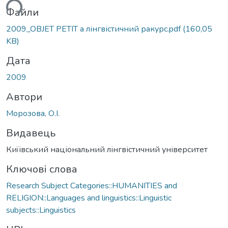
ться...
Файли
2009_OBJET PETIT а лінгвістичний ракурс.pdf
(160,05
KB)
Дата
2009
Автори
Морозова, О.І.
Видавець
Киїівський національний лінгвістичний університет
Ключові слова
Research Subject Categories::HUMANITIES and
RELIGION::Languages and linguistics::Linguistic
subjects::Linguistics