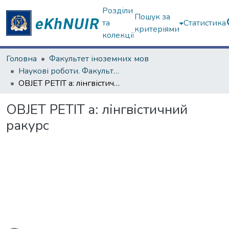
Розділи
Пошук за
та
Статистика
критеріями
колекції
Головна
Факультет іноземних мов
Наукові роботи. Факультет іноземних мов
OBJET PETIT a: лінгвістичний ракурс
OBJET PETIT a: лінгвістичний
ракурс