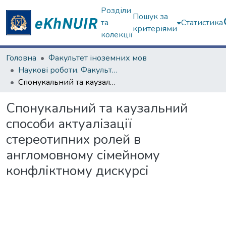
Розділи
Пошук за
та
Статистика
критеріями
колекції
Головна
Факультет іноземних мов
Наукові роботи. Факультет іноземних мов
Спонукальний та каузальний способи актуалізації стереотипних ролей в англомовному сімейному конфліктному дискурсі
Спонукальний та каузальний
способи актуалізації
стереотипних ролей в
англомовному сімейному
конфліктному дискурсі