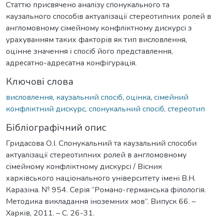
Статтю присвячено аналізу спонукального та
каузального способів актуалізації стереотипних ролей в
англомовному сімейному конфліктному дискурсі з
урахуванням таких факторів як тип висловлення,
оцінне значення і спосіб його представлення,
адресатно-адресатна конфігурація.
Ключові слова
висловлення
,
каузальний спосіб
,
оцінка
,
сімейний
конфліктний дискурс
,
спонукальний спосіб
,
стереотип
Бібліографічний опис
Гридасова О.І. Спонукальний та каузальний способи
актуалізації стереотипних ролей в англомовному
сімейному конфліктному дискурсі / Вісник
харківського національного університету імені В.Н.
Каразіна. № 954. Серія “Романо-германська філологія.
Методика викладання іноземних мов”. Випуск 66. –
Харків, 2011. – C. 26-31.