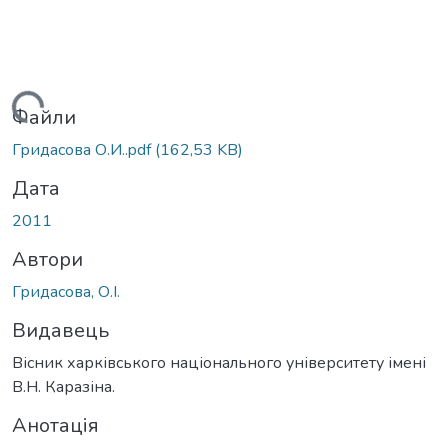
антажиться...
Файли
Гридасова О.И..pdf
(162,53 KB)
Дата
2011
Автори
Гридасова, О.І.
Видавець
Вісник харківського національного університету імені
В.Н. Каразіна.
Анотація