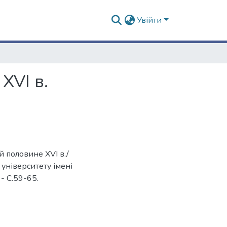
Увійти
XVI в.
 половине XVI в./
університету імені
 - С.59-65.