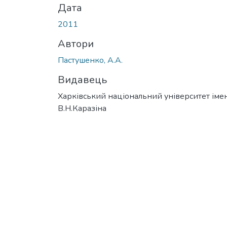
Дата
2011
Автори
Пастушенко, А.А.
Видавець
Харківський національний університет імен
В.Н.Каразіна