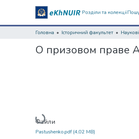
Розділи та колекції
Пошу
Головна
Історичний факультет
О призовом праве А
Вантажиться...
Файли
Pastushenko.pdf
(4,02 MB)