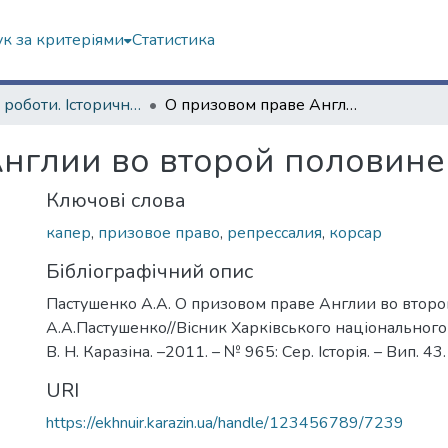
к за критеріями
Статистика
Наукові роботи. Історичний факультет
О призовом праве Англии во второй половине XVI в.
нглии во второй половине 
Ключові слова
капер
,
призовое право
,
репрессалия
,
корсар
Бібліографічний опис
Пастушенко А.А. О призовом праве Англии во второй
А.А.Пастушенко//Вісник Харківського національного 
В. Н. Каразіна. –2011. – № 965: Сер. Історія. – Вип. 43.
URI
https://ekhnuir.karazin.ua/handle/123456789/7239