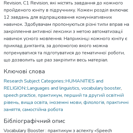
Revision, C1 Revision, які містять завдання до кожного
пройденого юніту в підручнику. Кожен розділ включає
12 завдань для відпрацювання комунікативних
навичок. Здобувачам пропонуються різні типи вправ на
закріплення активної лексики з метою автоматизації
навичок усного мовлення. Наприкінці кожного юніту є
приклад диктанта, за допомогою якого можна
потренуватися та підготуватися до тематичної роботи,
що дозволить ще раз закріпити весь матеріал.
Ключові слова
Research Subject Categories::HUMANITIES and
RELIGION::Languages and linguistics
,
vocabulary booster
,
speech practice
,
практикум
,
перший та другий освітній
рівень
,
вища освіта
,
іноземні мови
,
філологія
,
практичні
заняття
,
самостійна робота
Бібліографічний опис
Vocabulary Booster : практикум з аспекту «Speech