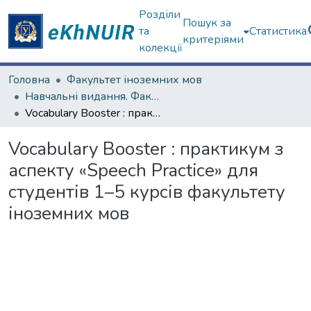
Розділи
Пошук за
та
Статистика
критеріями
колекції
Головна
Факультет іноземних мов
Навчальні видання. Факультет іноземних мов
Vocabulary Booster : практикум з аспекту «Speech Practice» для студентів 1–5 курсів факультету іноземних мов
Vocabulary Booster : практикум з
аспекту «Speech Practice» для
студентів 1–5 курсів факультету
іноземних мов