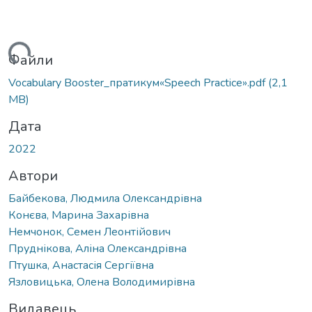
ться...
Файли
Vocabulary Booster_пратикум«Speech Practice».pdf
(2,1
MB)
Дата
2022
Автори
Байбекова, Людмила Олександрівна
Конєва, Марина Захарівна
Немчонок, Семен Леонтійович
Пруднікова, Аліна Олександрівна
Птушка, Анастасія Сергіївна
Язловицька, Олена Володимирівна
Видавець