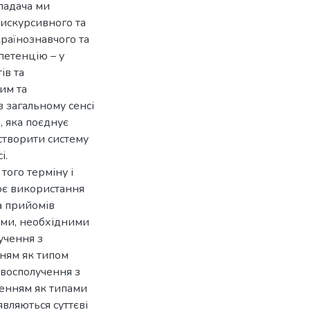
ладача ми
дискурсивного та
країнознавчого та
петенцію – у
ів та
им та
загальному сенсі
 яка поєднує
 створити систему
і.
того терміну і
лює використання
а прийомів
ями, необхідними
учення з
ням як типом
овосполучення з
енням як типами
являються суттєві