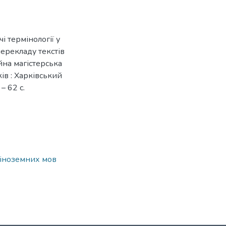
і термінології у
перекладу текстів
йна магістерська
ків : Харківський
– 62 с.
т іноземних мов