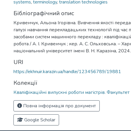
systems
,
terminology
,
translation technologies
Бібліографічний опис
Кривенчук, Альона Ігорівна. Вивчення якості передач
галузі навчання перекладацьких технологій під час 
засобами систем машинного перекладу : кваліфікаці
робота / А. І. Кривенчук ; кер. А. С. Ольховська. – Хар
національний університет імені В. Н. Каразіна, 2024. 
URI
https://ekhnuir.karazin.ua/handle/123456789/19881
Колекції
Кваліфікаційні випускні роботи магістрів. Факульте
Повна інформація про документ
Google Scholar