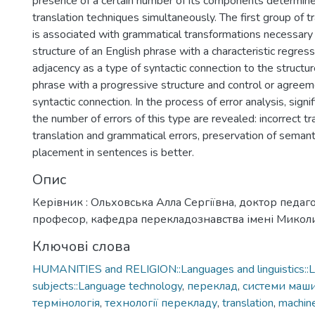
presence of a certain number of its components determine
translation techniques simultaneously. The first group of t
is associated with grammatical transformations necessary
structure of an English phrase with a characteristic regres
adjacency as a type of syntactic connection to the structur
phrase with a progressive structure and control or agreem
syntactic connection. In the process of error analysis, signif
the number of errors of this type are revealed: incorrect tran
translation and grammatical errors, preservation of semant
placement in sentences is better.
Опис
Керівник : Ольховська Алла Сергіївна, доктор педаго
професор, кафедра перекладознавства імені Микол
Ключові слова
HUMANITIES and RELIGION::Languages and linguistics::Li
subjects::Language technology
,
переклад
,
системи маш
термінологія
,
технології перекладу
,
translation
,
machine