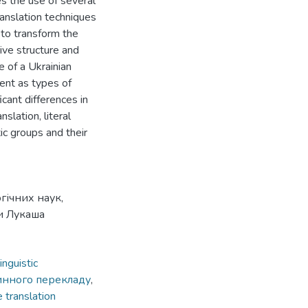
s the use of several
ranslation techniques
 to transform the
sive structure and
e of a Ukrainian
ent as types of
icant differences in
slation, literal
ic groups and their
гічних наук,
и Лукаша
nguistic
инного перекладу
,
 translation