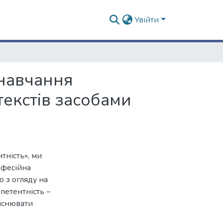
Увійти
 навчання
текстів засобами
тність», ми
офесійна
 з огляду на
петентність –
ійснювати