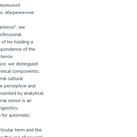
равильний
ки, збереження
etence", we
rofessional
 of his holding a
espondence of the
etence.
nce, we distinguish
chnical components;
ral cultural
he perceptive and
sented by analytical
ral sense is an
nguistics,
 for automatic
rticular term and the