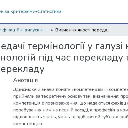
к за критеріями
Статистика
Кваліфікаційні випускні роботи магістрів. Факультет іноземних мов
Вивчення якості передачі термінології у галузі навчання перекладацьких технологій під час перекладу текстів засобами систем машинного перекладу
едачі термінології у галузі
ологій під час перекладу 
перекладу
Анотація
Здійснюючи аналіз понять «компетенція» і «компетен
прийняли за теоретичну основу такі визначення: пр
компетенція є повноваження, що надаються фахівцю
перебування ним на певній посаді, а професійна ком
відповідність знань, умінь та здібностей суб’єкта зд
компетенцію.