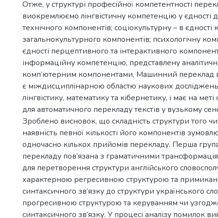
Отже, у структурі професійної компетентності перек
виокремлюємо лінгвістичну компетенцію у єдності 
технічного компонентів; соціокультурну – в єдності 
загальнокультурного компонентів; психологічну ком
єдності перцептивного та інтерактивного компонент
інформаційну компетенцію, представлену аналітичн
комп’ютерним компонентами. Машинний переклад в 
є міждисциплінарною областю наукових досліджень,
лінгвістику, математику та кібернетику, і має на меті
для автоматичного перекладу текстів у вузькому сенс
Зроблено висновок, що складність структури того чи 
наявність певної кількості його компонентів зумов
одночасно кількох прийомів перекладу. Перша груп
перекладу пов’язана з граматичними трансформаці
для перетворення структури англійського словоспол
характерною регресивною структурою та примикан
синтаксичного зв’язку до структури українського сл
прогресивною структурою та керуванням чи узгодж
синтаксичного зв’язку. У процесі аналізу помилок ви