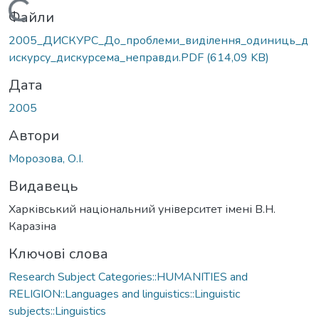
Вантажиться...
Файли
2005_ДИСКУРС_До_проблеми_виділення_одиниць_д
искурсу_дискурсема_неправди.PDF
(614,09 KB)
Дата
2005
Автори
Морозова, О.І.
Видавець
Харківський національний університет імені В.Н.
Каразіна
Ключові слова
Research Subject Categories::HUMANITIES and
RELIGION::Languages and linguistics::Linguistic
subjects::Linguistics