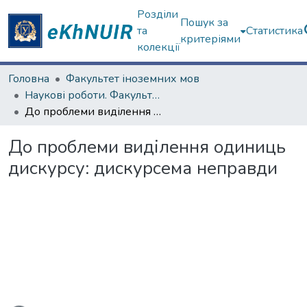
Розділи
Пошук за
та
Статистика
критеріями
колекції
Головна
Факультет іноземних мов
Наукові роботи. Факультет іноземних мов
До проблеми виділення одиниць дискурсу: дискурсема неправди
До проблеми виділення одиниць
дискурсу: дискурсема неправди