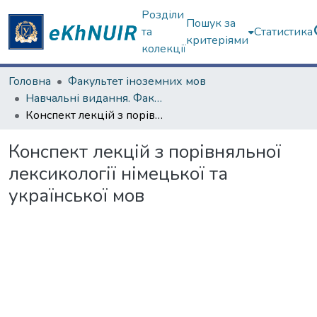
Розділи
Пошук за
та
Статистика
критеріями
колекції
Головна
Факультет іноземних мов
Навчальні видання. Факультет іноземних мов
Конспект лекцій з порівняльної лексикології німецької та української мов
Конспект лекцій з порівняльної
лексикології німецької та
української мов