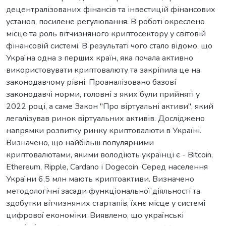
децентралізованих фінансів та інвестицій фінансових
установ, посилене регулювання. В роботі окреслено
місце та роль вітчизняного криптосектору у світовій
фінансовій системі. В результаті чого стало відомо, що
Україна одна з перших країн, яка почала активно
використовувати криптовалюту та закріпила це на
законодавчому рівні. Проаналізовано базові
законодавчі норми, головні з яких були прийняті у
2022 році, а саме Закон "Про віртуальні активи", який
легалізував ринок віртуальних активів. Досліджено
напрямки розвитку ринку криптовалюти в Україні.
Визначено, що найбільш популярними
криптовалютами, якими володіють українці є - Bitcoin,
Ethereum, Ripple, Cardano і Dogecoin. Серед населення
України 6,5 млн мають криптоактиви. Визначено
методологічні засади функціональної діяльності та
здобутки вітчизняних стартапів, їхнє місце у системі
цифрової економіки. Виявлено, що українські