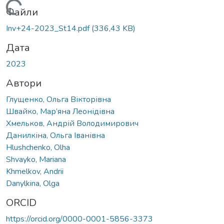
ься...
Файли
Inv+24-2023_St14.pdf
(336,43 KB)
Дата
2023
Автори
Глущенко, Ольга Вікторівна
Швайко, Мар’яна Леонідівна
Хмельков, Андрій Володимирович
Данилкіна, Ольга Іванівна
Hlushchenko, Olha
Shvayko, Mariana
Khmelkov, Andrii
Danylkina, Olga
ORCID
https://orcid.org/0000-0001-5856-3373