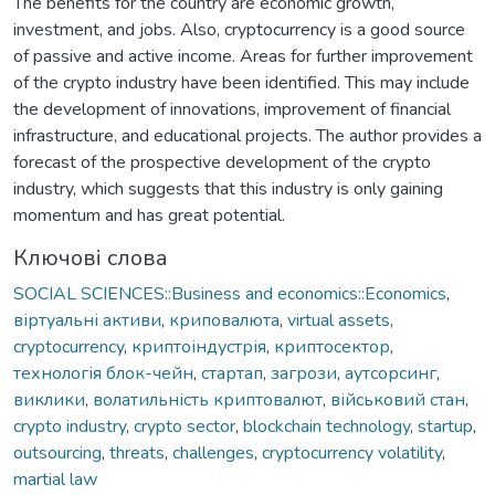
The benefits for the country are economic growth,
investment, and jobs. Also, cryptocurrency is a good source
of passive and active income. Areas for further improvement
of the crypto industry have been identified. This may include
the development of innovations, improvement of financial
infrastructure, and educational projects. The author provides a
forecast of the prospective development of the crypto
industry, which suggests that this industry is only gaining
momentum and has great potential.
Ключові слова
SOCIAL SCIENCES::Business and economics::Economics
,
віртуальні активи
,
криповалюта
,
virtual assets
,
cryptocurrency
,
криптоіндустрія
,
криптосектор
,
технологія блок-чейн
,
стартап
,
загрози
,
аутсорсинг
,
виклики
,
волатильність криптовалют
,
військовий стан
,
crypto industry
,
crypto sector
,
blockchain technology
,
startup
,
outsourcing
,
threats
,
challenges
,
cryptocurrency volatility
,
martial law