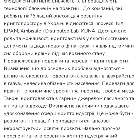
спеціалісти активно вивчають та впроваджують
технології блокчейн на практиці. До компаній, які
роблять найбільший внесок для розвитку
криптопростору в Україні відносяться Innovecs, NiX,
EPAM, Ambisafe і Distributed Lab, KUNA. Досліджено
роль та можливості криптоактивів у якості системної
допомоги та додаткового фінансування для підтримки
сил оборони країни під час воєнного стану.
Проаналізовані недоліки та переваги криптовалюти.
Визначено, що до основних проблем відносяться -
вплив на екологію, недостаток спеціалістів, шахрайство
в галузі, невелика обізнаність населення. Переваги для
країни - економічне зростання, інвестиції, робочі місця.
Також, криптовалюта є гарним джерелом пасивного та
активного доходу. Визначено напрямки подальшого
удосконалення сфери криптоіндустрії. Це може бути -
розвиток інновацій, покращення фінансової
інфраструктури, освітні проєкти. Надано прогноз
перспективного розвитку криптоіндустрії, який