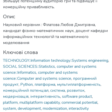
збільшує потенційну аудиторію гри та підвищує її
комерційну привабливість.
Опис
Науковий керівник : Філатова Любов Дмитрівна,
кандидат фізико-математичних наук, доцент кафедри
інформаційних технологій та математичного
моделювання
Ключові слова
TECHNOLOGY::Information technology::Systems engineering
,
SOCIAL SCIENCES::Statistics, computer and systems
science::Informatics, computer and systems
science::Computer and systems science
,
програмний
продукт
,
Рython
,
платформа
,
мультиплатформеність
,
комерційний потенціал
,
система
,
розвиток
,
модернізація
,
інтерактивність
,
software product
,
platform
,
multiplatform capability
,
commercial potential
,
system
,
development
,
modernization
,
interactivity