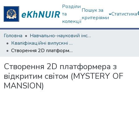
Розділи
Пошук за
та
Статистика
критеріями
колекції
Головна
Навчально-науковий інститут "Каразінський банківський інститут"
Кваліфікаційні випускні роботи магістрів. ННІ "Каразінський банківський інститут"
Створення 2D платформера з відкритим світом (MYSTERY OF MANSION)
Створення 2D платформера з
відкритим світом (MYSTERY OF
MANSION)