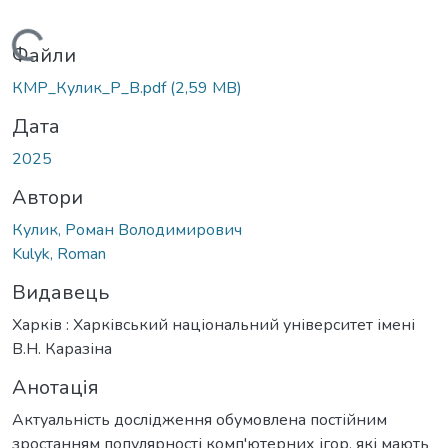
антажиться...
Файли
КМР_Кулик_Р_В.pdf
(2,59 MB)
Дата
2025
Автори
Кулик, Роман Володимирович
Kulyk, Roman
Видавець
Харків : Харківський національний університет імені
В.Н. Каразіна
Анотація
Актуальність дослідження обумовлена постійним
зростанням популярності комп'ютерних ігор, які мають