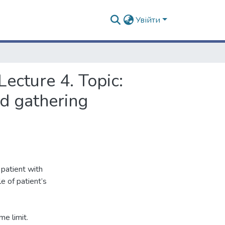
Увійти
ecture 4. Topic:
nd gathering
 patient with
e of patient’s
me limit.