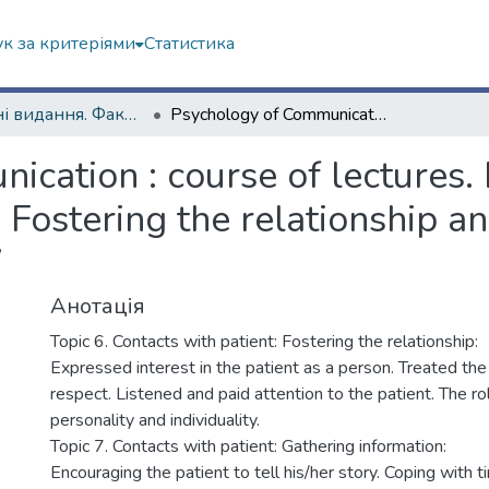
к за критеріями
Статистика
Навчальні видання. Факультет психології
Psychology of Communication : course of lectures. Lecture 4. Topic: Contacts with patient: Fostering the relationship and gathering information. Topic 6-7
cation : course of lectures. L
: Fostering the relationship a
7
Анотація
Topic 6. Contacts with patient: Fostering the relationship:
Expressed interest in the patient as a person. Treated the
respect. Listened and paid attention to the patient. The rol
personality and individuality.
Topic 7. Contacts with patient: Gathering information:
Encouraging the patient to tell his/her story. Coping with ti