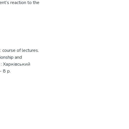
ent’s reaction to the
course of lectures.
tionship and
в : Харківський
 8 р.