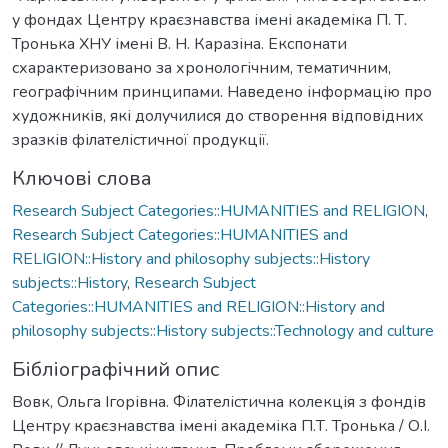
у фондах Центру краєзнавства імені академіка П. Т.
Тронька ХНУ імені В. Н. Каразіна. Експонати
схарактеризовано за хронологічним, тематичним,
географічним принципами. Наведено інформацію про
художників, які долучилися до створення відповідних
зразків філателістичної продукції.
Ключові слова
Research Subject Categories::HUMANITIES and RELIGION
,
Research Subject Categories::HUMANITIES and
RELIGION::History and philosophy subjects::History
subjects::History
,
Research Subject
Categories::HUMANITIES and RELIGION::History and
philosophy subjects::History subjects::Technology and culture
Бібліографічний опис
Вовк, Ольга Ігорівна. Філателістична колекція з фондів
Центру краєзнавства імені академіка П.Т. Тронька / О.І.