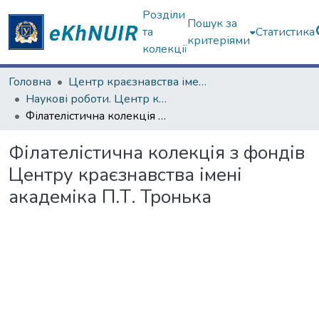
Розділи
Пошук за
та
Статистика
критеріями
колекції
Головна
Центр краєзнавства імені академіка П.Т. Тронька
Наукові роботи. Центр краєзнавства
Філателістична колекція з фондів Центру краєзнавства імені академіка П.Т. Тронька
Філателістична колекція з фондів
Центру краєзнавства імені
академіка П.Т. Тронька