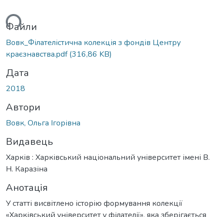
ться...
Файли
Вовк_Філателістична колекція з фондів Центру
краєзнавства.pdf
(316,86 KB)
Дата
2018
Автори
Вовк, Ольга Ігорівна
Видавець
Харків : Харківський національний університет імені В.
Н. Каразіна
Анотація
У статті висвітлено історію формування колекції
«Харківський університет у філателії», яка зберігається