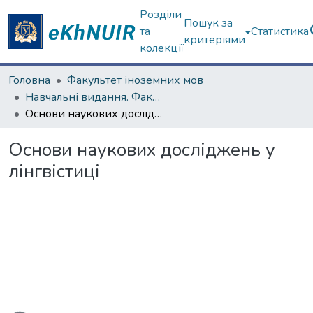
Розділи
Пошук за
та
Статистика
критеріями
колекції
Головна
Факультет іноземних мов
Навчальні видання. Факультет іноземних мов
Основи наукових досліджень у лінгвістиці
Основи наукових досліджень у
лінгвістиці