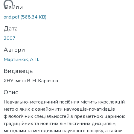
ажиться...
Файли
ond.pdf
(568,34 KB)
Дата
2007
Автори
Мартинюк, А.П.
Видавець
ХНУ імені В. Н. Каразіна
Опис
Навчально-методичний посібник містить курс лекцій,
метою яких є ознайомити науковців-початківців
філологічних спеціальностей з предметною цариною
традиційних та новітніх лінгвістичних дисциплін,
методами та методиками наукового пошуку, а також